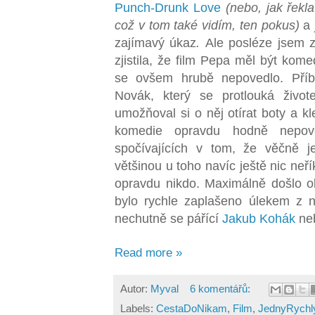
Punch-Drunk Love
(nebo, jak řekl
což v tom také vidím, ten pokus)
a 
zajímavý úkaz
.
Ale posléze jsem z
zjistila, že film Pepa měl být kom
se ovšem hrubě nepovedlo. Pří
Novák, který se protlouká živo
umožňoval si o něj otírat boty a kl
komedie opravdu hodně nepo
spočívajících v tom, že věčně 
většinou u toho navíc ještě nic neř
opravdu nikdo. Maximálně došlo o
bylo rychle zaplašeno úlekem z n
nechutně se pářící
Jakub Kohák
neb
Read more »
Autor:
Myval
6 komentářů:
Labels:
CestaDoNikam
,
Film
,
JednyRychl