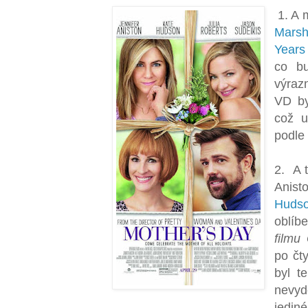
1. A 
Marsh
Years
co bu
výraz
VD by
což 
podle
2. A t
Ani
Huds
oblíb
filmu
po čt
byl t
nevyd
jedin