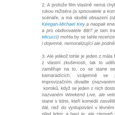
2. A protože film vlastně nemá chyb
rukou režiséra
(a spisovatele a kom
scénáře, a má skvělé obsazení
(o
Keegan-Michael Key
a naopak ener
a pro obdivovatele BBT je tam tr
Micucci
)
mohla by se tahle recenze u
i dojemné, nemoralizující ale podnět
3. Ale jelikož tohle je jeden z mál
z vlastní zkušenosti, tak to ud
zaměřuje na to, co se stane s
kamarádících, vzájemně se 
improvizačním divadle (
nazvané
komiků, když se jeden z nich dos
nazvaném Weekend Live, ale velm
stane s lidmi, kteří komedii zasvěti
dál, než do vystupování v lévném 
před lidmi, a baví je, ale zároveň 