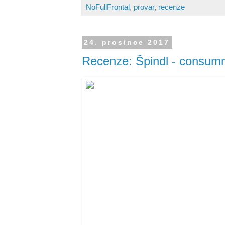
NoFullFrontal
,
provar
,
recenze
24. prosince 2017
Recenze: Špindl - consumm