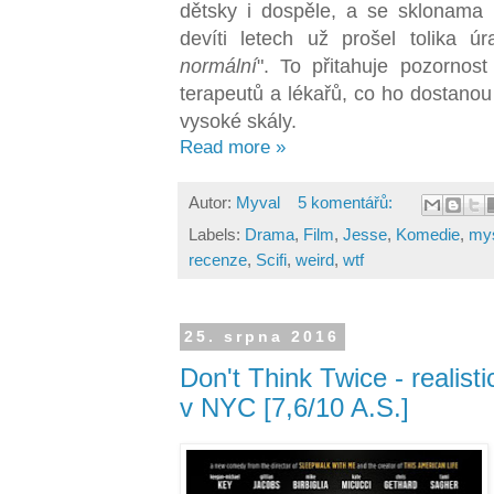
dětsky i dospěle, a se sklonama 
devíti letech už prošel tolika
normální
". To přitahuje pozornost
terapeutů a lékařů, co ho dostano
vysoké skály.
Read more »
Autor:
Myval
5 komentářů:
Labels:
Drama
,
Film
,
Jesse
,
Komedie
,
mys
recenze
,
Scifi
,
weird
,
wtf
25. srpna 2016
Don't Think Twice - realist
v NYC [7,6/10 A.S.]