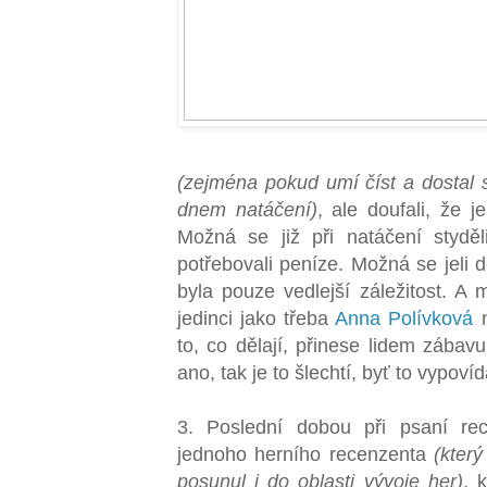
(zejména pokud umí číst a dostal 
dnem natáčení)
, ale doufali, že 
Možná se již při natáčení styděl
potřebovali peníze. Možná se jeli d
byla pouze vedlejší záležitost. A 
jedinci jako třeba
Anna Polívková
to, co dělají, přinese lidem zábav
ano, tak je to šlechtí, byť to vypoví
3. Poslední dobou při psaní re
jednoho herního recenzenta
(kter
posunul i do oblasti vývoje her)
, 