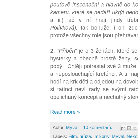
pouťově inscenační a hlavně do 
kameru, které se nedaří ukrýt nedos
a iii) ač v ní hrají jindy třeb
Polívková),
tak bohužel i oni zde
protože všechny role jsou přehrávan
2.
"Příběh
" je o 3 ženách, které se 
hysterky a obecně prostě ženy, s
pobý. Chtějí potrestat své 3 muže 
a neposlouchající kreténci. A ti ma
hodí na krk děti a odjedou na dovol
si tatínci neví rady se svými ra
opelichaný koncept a nechutný stere
Read more »
Autor:
Myval
10 komentářů:
Labels:
Film
,
hrůza
,
ImSorry
,
Myval
,
Neko