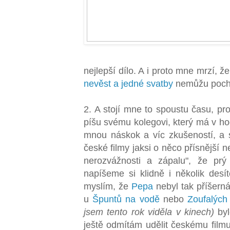
nejlepší dílo. A i proto mne mrzí, ž
nevěst a jedné svatby
nemůžu pochv
2. A stojí mne to spoustu času, pro
píšu svému kolegovi, který má v ho
mnou náskok a víc zkušeností, a 
české filmy jaksi o něco přísnější 
nerozvážnosti a zápalu", že prý 
napíšeme si klidně i několik desít
myslím, že
Pepa
nebyl tak příšern
u
Špuntů na vodě
nebo
Zoufalých
jsem tento rok viděla v kinech)
byl
ještě odmítám udělit českému filmu 