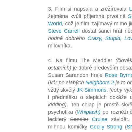
3. Film si napsala a zrežírovala
L
žejména kvůli příjemné prvotině
S
World
, což je film zajímavý mimo j
Steve Carrell
dostal šanci hrát ně
hodně dobrého
Crazy, Stupid, Lo
milovníka.
4. Na filmu The Meddler
(člově
ostatních)
je dobré především obsaz
Susan Sarandon hraje
Rose Byrn
(
kór po slabých
Neighbors 2
je to o
vždy skvělý
JK Simmons
,
(coby vyk
i přednášku o slepicích dokáže 
kidding)
. Ten chlap je prostě skv
psychotika (
Whiplash)
po rozněžně
leckterý
Sandler
Cruise
závidět. 
mihnou komičky
Cecily Strong
(
S