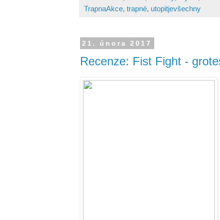
TrapnaAkce
,
trapné
,
utopitjevšechny
21. února 2017
Recenze: Fist Fight - grote