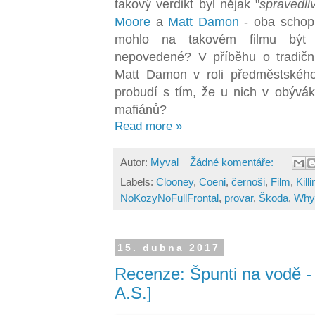
takový verdikt byl nějak "
spravedli
Moore
a
Matt Damon
- oba schop
mohlo na takovém filmu být
nepovedené? V příběhu o tradiční
Matt Damon v roli předměstského
probudí s tím, že u nich v obývák
mafiánů?
Read more »
Autor:
Myval
Žádné komentáře:
Labels:
Clooney
,
Coeni
,
černoši
,
Film
,
Kil
NoKozyNoFullFrontal
,
provar
,
Škoda
,
Why
15. dubna 2017
Recenze: Špunti na vodě - 
A.S.]