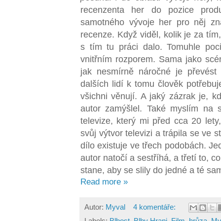
recenzenta her do pozice prod
samotného vývoje her pro něj z
recenze. Když viděl, kolik je za tím,
s tím tu práci dalo. Tomuhle poc
vnitřním rozporem. Sama jako scéná
jak nesmírně náročné je převést 
dalších lidí k tomu člověk potřebu
všichni věnují. A jaký zázrak je, k
autor zamýšlel. Také myslím na 
televize, který mi před cca 20 let
svůj výtvor televizi a trápila se ve 
dílo existuje ve třech podobách. Jed
autor natočí a sestříhá, a třetí to, 
stane, aby se slily do jedné a té sa
Read more »
Autor:
Myval
4 komentáře:
Labels:
Blbost
,
Blby Hrani
,
Film
,
hrůza
,
My