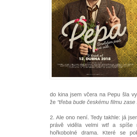
do kina jsem včera na Pepu šla v
že
"třeba bude českému filmu zase 
2. Ale ono není. Tedy takhle: já js
právě viděla velmi wtf a spíše
hořkobolné drama. Které se po