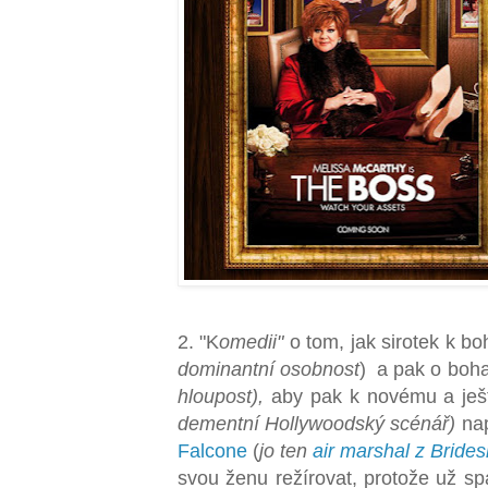
2. "K
omedii"
o tom, jak sirotek k bo
dominantní osobnost
) a pak o bohat
hloupost),
aby pak k novému a ješt
dementní Hollywoodský scénář)
nap
Falcone
(
jo ten
air marshal z Bride
svou ženu režírovat, protože už s