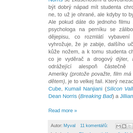
být dobrý nápad mít studenta chr
ne, to už je ohrané, ale kdyby to by
Ale pokud dáte do jednoho filmu 
psychologa na perníku se zálib
dějepisu, co rozmlátí vybaven
vyhrožuje, že je zabije, dalšího uč
kůže nožem, a k tomu studenta ch
co je vyděrač a drogový dýler,
odrážející alespoň částečně n
Ameriky
(protože považte, film má 
dětem)
, je to velkej fail. Který nez
Cube
,
Kumail Nanjiani
(
Silicon Val
Dean Norris
(
Breaking Bad
) a
Jillia
Read more »
Autor:
Myval
11 komentářů: