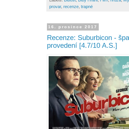
provar
,
recenze
,
trapné
16. prosince 2017
Recenze: Suburbicon - špa
provedení [4.7/10 A.S.]