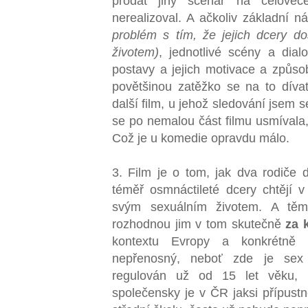
prodat jiný scénář na celoveč
nerealizoval. A ačkoliv základní
problém s tím, že jejich dcery do
životem)
, jednotlivé scény a dial
postavy a jejich motivace a způso
povětšinou zatěžko se na to díva
další film, u jehož sledování jsem s
se po nemalou část filmu usmívala,
Což je u komedie opravdu málo.
3. Film je o tom, jak dva rodiče d
téměř osmnáctileté dcery chtějí v
svým sexuálním životem. A těmi
rozhodnou jim v tom skutečně
za 
kontextu Evropy a konkrétně
nepřenosný, neboť zde je sex
regulován už od 15 let věku, 
společensky je v ČR jaksi přípustn