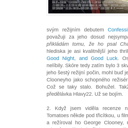
svým režijním debutem
Confess
považuji za jeho dosud nejsympa
přikládám tomu, že ho psal Cha
hlediska je asi kvalitnější jeho thri
Good Night, and Good Luck
. O
nelíbily. Skóre tedy zatím bylo 3 s
jeho šestý režijní počin, mohl buď
Clooneyho jako schopného režisér
Což se taky stalo. Bohužel. Tak
předělávka Hlavy22. Už se bojím.
2. Když jsem viděla recenze n
Tomatoes někde pod třicítkou, u fil
a režíroval ho George Clooney, 