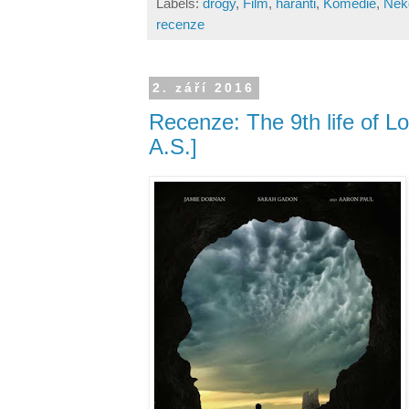
Labels:
drogy
,
Film
,
haranti
,
Komedie
,
Nek
recenze
2. září 2016
Recenze: The 9th life of Lo
A.S.]