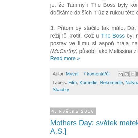
je, že Tammy i The Boss byly kom
dočkáme dalších hrůz z rukou této d
3. Přitom by stačilo tak málo. Dát 
režijně krotit. Což u
The Boss
byl n
postav ve filmu si aspoň hrála na 
(McCarthy)
působí jako Melissina zl
Read more »
Autor:
Myval
7 komentářů:
Labels:
Film
,
Komedie
,
Nekomedie
,
NoKoz
Skautky
4. května 2016
Mothers Day: svátek matek
A.S.]