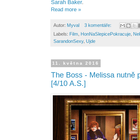
Sarah Baker
.
Read more »
Autor:
Myval
3 komentáře:
Labels:
Film
,
HonNaSlepicePokracuje
,
Ne
SarandonSexy
,
Ujde
11. května 2016
The Boss - Melissa nutně p
[4/10 A.S.]