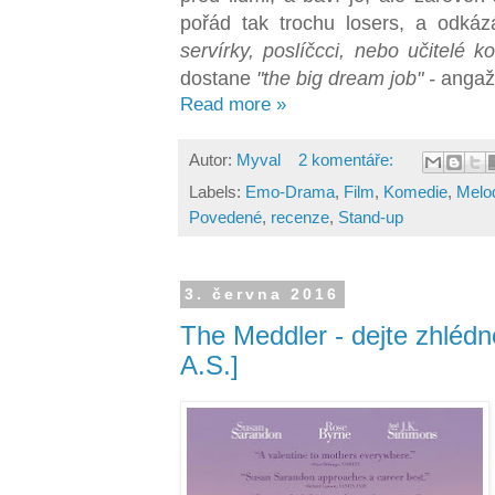
pořád tak trochu losers, a odkáz
servírky, poslíčcci, nebo učitelé 
dostane
"the big dream job" -
angaž
Read more »
Autor:
Myval
2 komentáře:
Labels:
Emo-Drama
,
Film
,
Komedie
,
Melo
Povedené
,
recenze
,
Stand-up
3. června 2016
The Meddler - dejte zhléd
A.S.]