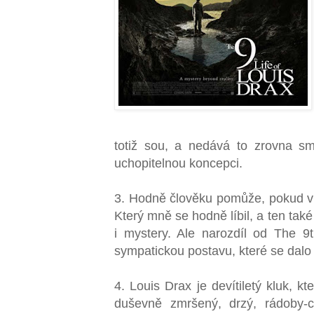
totiž sou, a nedává to zrovna sm
uchopitelnou koncepci.
3. Hodně člověku pomůže, pokud vi
Který mně se hodně líbil, a ten ta
i mystery. Ale narozdíl od The 9
sympatickou postavu, které se dalo 
4. Louis Drax je devítiletý kluk, k
duševně zmršený, drzý, rádoby-ch