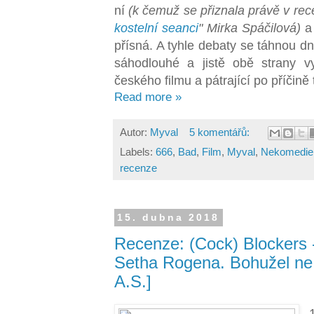
ní
(k čemuž se přiznala právě v rec
kostelní seanci
" Mirka Spáčilová)
a 
přísná. A tyhle debaty se táhnou dn
sáhodlouhé a jistě obě strany vyč
českého filmu a pátrající po příčině
Read more »
Autor:
Myval
5 komentářů:
Labels:
666
,
Bad
,
Film
,
Myval
,
Nekomedie
recenze
15. dubna 2018
Recenze: (Cock) Blockers 
Setha Rogena. Bohužel ne
A.S.]