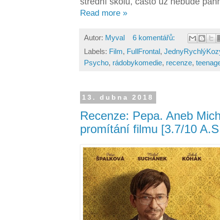
střední školu, často už nebude pan
Read more »
Autor:
Myval
6 komentářů:
Labels:
Film
,
FullFrontal
,
JednyRychlýKoz
Psycho
,
rádobykomedie
,
recenze
,
teenag
13. dubna 2018
Recenze: Pepa. Aneb Mich
promítání filmu [3.7/10 A.S