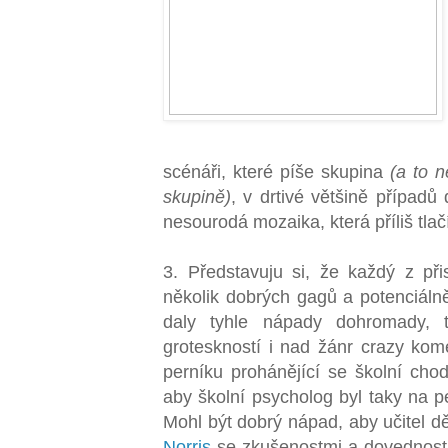
scénáři, které píše skupina
(a to n
skupině)
, v drtivé většině případ
nesourodá mozaika, která příliš tlačí 
3. Představuju si, že každý z př
několik dobrých gagů a potenciáln
daly tyhle nápady dohromady, ta
groteskností i nad žánr crazy ko
perníku prohánějící se školní ch
aby školní psycholog byl taky na p
Mohl být dobrý nápad, aby učitel 
Norris
se zkušenostmi a dovednos