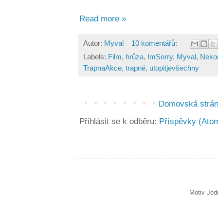
Read more »
Autor:
Myval
10 komentářů:
Labels:
Film
,
hrůza
,
ImSorry
,
Myval
,
Neko
TrapnaAkce
,
trapné
,
utopitjevšechny
Domovská strá
Přihlásit se k odběru:
Příspěvky (Ato
Motiv Jed