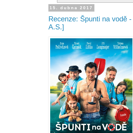
15. dubna 2017
Recenze: Špunti na vodě - 
A.S.]