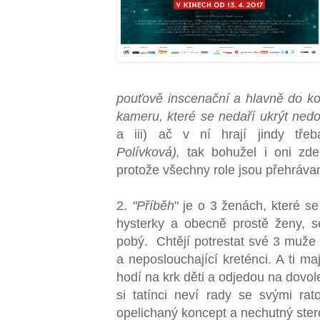
pouťově inscenační a hlavně do 
kameru, které se nedaří ukrýt nedos
a iii) ač v ní hrají jindy třeb
Polívková),
tak bohužel i oni zde
protože všechny role jsou přehrávan
2.
"Příběh
" je o 3 ženách, které se 
hysterky a obecně prostě ženy, s
pobý. Chtějí potrestat své 3 muže 
a neposlouchající kreténci. A ti ma
hodí na krk děti a odjedou na dovol
si tatínci neví rady se svými ra
opelichaný koncept a nechutný stere