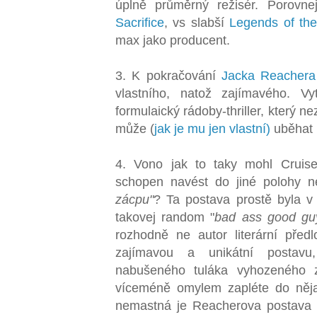
úplně průměrný režisér. Porovn
Sacrifice
, vs slabší
Legends of the
max jako producent.
3. K pokračování
Jacka Reachera
vlastního, natož zajímavého. V
formulaický rádoby-thriller, který n
může (
jak je mu jen vlastní)
uběhat p
4. Vono jak to taky mohl Cruise
schopen navést do jiné polohy n
zácpu"
? Ta postava prostě byla v 
takovej random "
bad ass good gu
rozhodně ne autor literární předl
zajímavou a unikátní postavu,
nabušeného tuláka vyhozeného 
víceméně omylem zapléte do něja
nemastná je Reacherova postava 