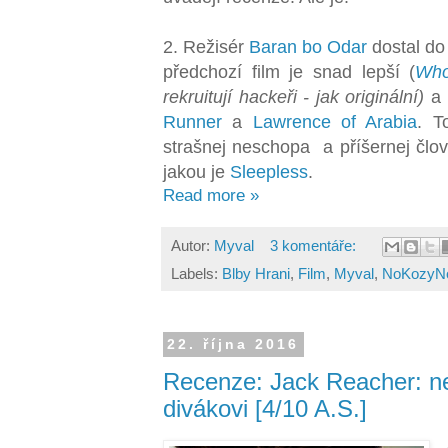
2. Režisér
Baran bo Odar
dostal do
předchozí film je snad lepší (
Wh
rekruitují hackeři - jak originální)
a 
Runner
a
Lawrence of Arabia
. T
strašnej neschopa a příšernej člově
jakou je
Sleepless
.
Read more »
Autor:
Myval
3 komentáře:
Labels:
Blby Hrani
,
Film
,
Myval
,
NoKozyNo
22. října 2016
Recenze: Jack Reacher: n
divákovi [4/10 A.S.]