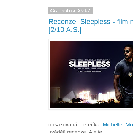
25. ledna 2017
Recenze: Sleepless - film 
[2/10 A.S.]
obsazovaná herečka
Michelle M
uvádějí recenze. Ale je.