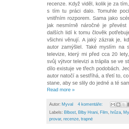
recenze. Když viděl, kolik je za tím,
s tím tu práci dalo. Tomuhle poc
vnitřním rozporem. Sama jako scéná
jak nesmírně náročné je převést 
dalších lidí k tomu člověk potřebu
všichni věnují. A jaký zázrak je, k
autor zamýšlel. Také myslím na 
televize, který mi před cca 20 let
svůj výtvor televizi a trápila se ve 
dílo existuje ve třech podobách. Jed
autor natočí a sestříhá, a třetí to, 
stane, aby se slily do jedné a té sa
Read more »
Autor:
Myval
4 komentáře:
Labels:
Blbost
,
Blby Hrani
,
Film
,
hrůza
,
My
provar
,
recenze
,
trapné