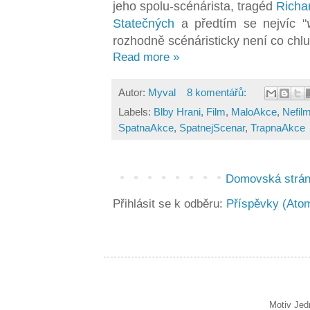
jeho spolu-scénárista, tragéd
Richa
Statečných
a předtím se nejvíc "
rozhodně scénáristicky není co chlu
Read more »
Autor:
Myval
8 komentářů:
Labels:
Blby Hrani
,
Film
,
MaloAkce
,
Nefil
SpatnaAkce
,
SpatnejScenar
,
TrapnaAkce
Domovská strá
Přihlásit se k odběru:
Příspěvky (Ato
Motiv Jed