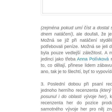
(zejména pokud umí číst a dostal 
dnem natáčení)
, ale doufali, že 
Možná se již při natáčení styděl
potřebovali peníze. Možná se jeli d
byla pouze vedlejší záležitost. A 
jedinci jako třeba
Anna Polívková
to, co dělají, přinese lidem zábav
ano, tak je to šlechtí, byť to vypoví
3. Poslední dobou při psaní re
jednoho herního recenzenta
(kter
posunul i do oblasti vývoje her)
, 
recenzenta her do pozice prod
samotného vývoje her pro něj z