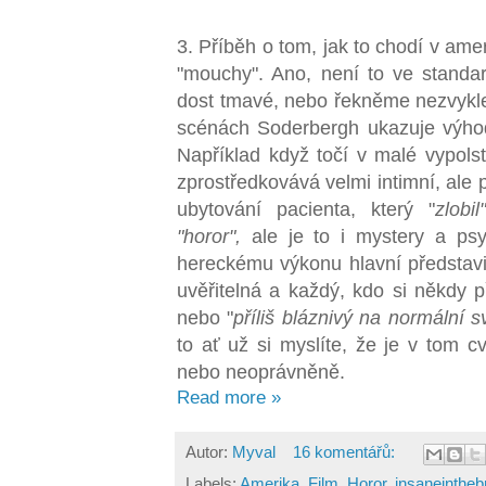
3. Příběh o tom, jak to chodí v ame
"mouchy". Ano, není to ve standar
dost tmavé, nebo řekněme nezvykle
scénách Soderbergh ukazuje výhod
Například když točí v malé vypols
zprostředkovává velmi intimní, ale
ubytování pacienta, který "
zlobil"
"horor",
ale je to i mystery a psy
hereckému výkonu hlavní představit
uvěřitelná a každý, kdo si někdy p
nebo "
příliš bláznivý na normální sv
to ať už si myslíte, že je v tom 
nebo neoprávněně.
Read more »
Autor:
Myval
16 komentářů:
Labels:
Amerika
,
Film
,
Horor
,
insaneintheb