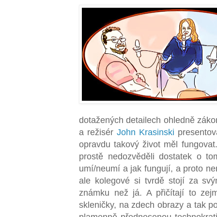
dotažených detailech ohledně zákon
a režisér
John Krasinski
presentova
opravdu takový život měl fungovat
prostě nedozvěděli dostatek o to
umí/neumí a jak fungují, a proto 
ale kolegové si tvrdě stojí za sv
známku než já. A přičítají to ze
skleničky, na zdech obrazy a tak p
plamenně přednesenou technokratick