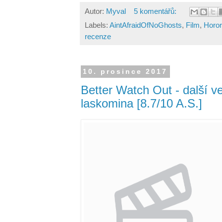
Autor:
Myval
5 komentářů:
Labels:
AintAfraidOfNoGhosts
,
Film
,
Horor
recenze
10. prosince 2017
Better Watch Out - další v
laskomina [8.7/10 A.S.]