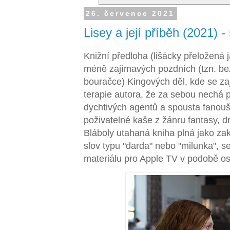
26. července 2021
Lisey a její příběh (2021) -
Knižní předloha (lišácky přeložená j
méně zajímavých pozdních (tzn. bez
bouračce) Kingových děl, kde se za
terapie autora, že za sebou nechá 
dychtivých agentů a spousta fanouš
poživatelné kaše z žánru fantasy, dr
Bláboly utahaná kniha plná jako za
slov typu "darda" nebo "milunka", se
materiálu pro Apple TV v podobě os