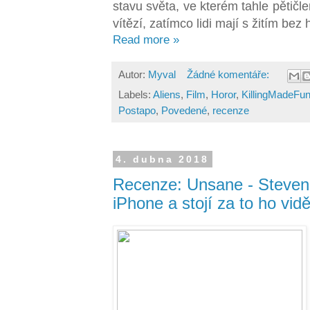
stavu světa, ve kterém tahle pětičle
vítězí, zatímco lidi mají s žitím be
Read more »
Autor:
Myval
Žádné komentáře:
Labels:
Aliens
,
Film
,
Horor
,
KillingMadeFu
Postapo
,
Povedené
,
recenze
4. dubna 2018
Recenze: Unsane - Steven 
iPhone a stojí za to ho vidě