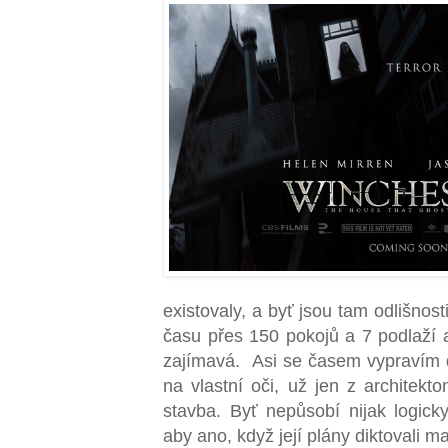
existovaly, a byť jsou tam odlišnos
času přes 150 pokojů a 7 podlaží a
zajímavá. Asi se časem vypravím d
na vlastní oči, už jen z architekto
stavba. Byť nepůsobí nijak logick
aby ano, když její plány diktovali m