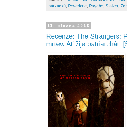
párzadků
,
Povedené
,
Psycho
,
Stalker
,
Zdr
11. března 2018
Recenze: The Strangers: Pre
mrtev. Ať žije patriarchát. 