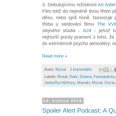
3. Debutujícímu režisérovi
Ari Aster
Film totiž do nejméně dvou třetin p
děsu, nebo spíš tísně. Navozuje 
třeba u sledování filmu
The VVi
stejného studia -
A24
- jehož t
nejhorší pocity pramení z toho, že
do extrmémně psycho atmosféry, ve k
Read more »
Autor:
Myval
2 komentáře:
Labels:
Brutal
,
Dark
,
Drama
,
Fanstasticky
JednyRychlýKozy
,
Masakr
,
Myval
,
Oscar
14. května 2018
Spoiler Alert Podcast: A Qu