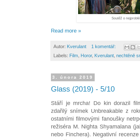
Soutěž o nejproblé
Read more »
Autor:
Kverulant
1 komentář:
Labels:
Film
,
Horor
,
Kverulant
,
nechtěně 
3. února 2019
Glass (2019) - 5/10
Stáří je mrcha! Do kin dorazil fi
zdařilý snímek Unbreakable z rok
ostatními filmovými fanoušky netrpě
režiséra M. Nighta Shyamalana (j
nebo Finchera). Negativní recenze 