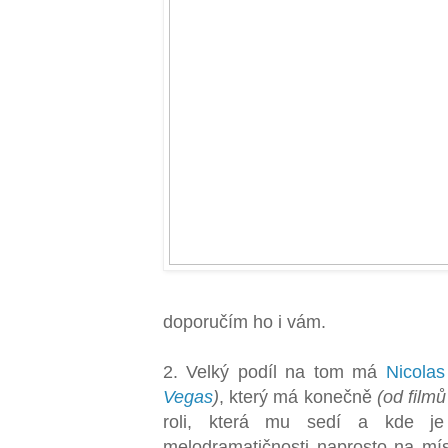
doporučím ho i vám.
2.
Velký podíl na tom má
Nicola
Vegas
)
, který má konečně
(od film
roli, která mu sedí a kde je
melodramatičnosti naprosto na mís