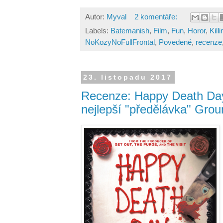
Autor:
Myval
2 komentáře:
Labels:
Batemanish
,
Film
,
Fun
,
Horor
,
Kil
NoKozyNoFullFrontal
,
Povedené
,
recenze
23. listopadu 2017
Recenze: Happy Death Day
nejlepší "předělávka" Grou