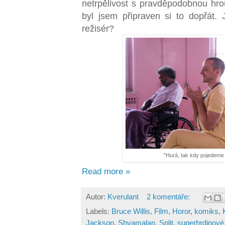
netrpělivost s pravděpodobnou hrou
byl jsem připraven si to dopřát.
režisér?
"Hurá, tak kdy pojedeme
Read more »
Autor:
Kverulant
2 komentáře:
Labels:
Bruce Willis
,
Film
,
Horor
,
komiks
,
Jackson
,
Shyamalan
,
Split
,
superhrdinové