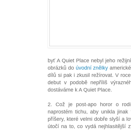
byť A Quiet Place nebyl jeho režijn
obrázků do
úvodní znělky
americké
dílů si pak i zkusil režírovat. V ro
debut v podobě nepříliš výrazné
dostáváme k A Quiet Place.
2. Což je post-apo horor o rodi
naprostém tichu, aby unikla jinak t
příšery, které velmi dobře slyší a 
útočí na to, co vydá nejhlasitější 