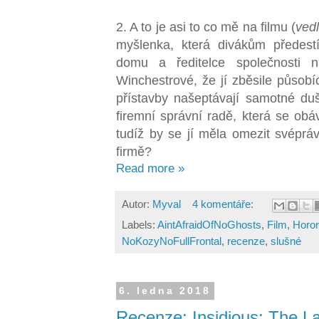
2. A to je asi to co mě na filmu (
ved
myšlenka, která divákům předestí
domu a ředitelce společnosti n
Winchestrové, že jí zběsile působ
přístavby našeptávají samotné d
firemní správní radě, která se ob
tudíž by se jí měla omezit svéprá
firmě?
Read more »
Autor:
Myval
4 komentáře:
Labels:
AintAfraidOfNoGhosts
,
Film
,
Horor
NoKozyNoFullFrontal
,
recenze
,
slušné
6. ledna 2018
Recenze: Insidious: The Las