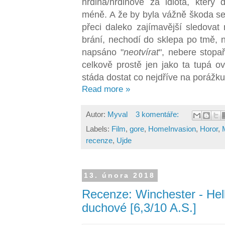
hrdina/hrdinové za idiota, který
méně. A že by byla vážně škoda se
přeci daleko zajímavější sledovat 
brání, nechodí do sklepa po tmě, ne
napsáno "
neotvírat
", nebere stopa
celkově prostě jen jako ta tupá ov
stáda dostat co nejdříve na porážku
Read more »
Autor:
Myval
3 komentáře:
Labels:
Film
,
gore
,
HomeInvasion
,
Horor
,
recenze
,
Ujde
13. února 2018
Recenze: Winchester - Hell
duchové [6,3/10 A.S.]