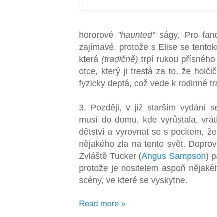
hororové
"haunted"
ságy. Pro fano
zajímavé, protože s Elise se tentok
která
(tradičně)
trpí rukou přísného
otce, který ji trestá za to, že holč
fyzicky deptá, což vede k rodinné tr
3. Později, v již starším vydání s
musí do domu, kde vyrůstala, vrát
dětství a vyrovnat se s pocitem, ž
nějakého zla na tento svět. Dopro
Zvláště Tucker (
Angus Sampson
) 
protože je nositelem aspoň nějakéh
scény, ve které se vyskytne.
Read more »