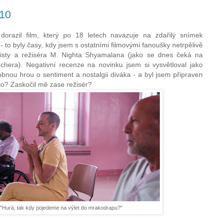
/10
dorazil film, který po 18 letech navazuje na zdařilý snímek
 to byly časy, kdy jsem s ostatními filmovými fanoušky netrpělivě
náristy a režiséra M. Nighta Shyamalana (jako se dnes čeká na
hera). Negativní recenze na novinku jsem si vysvětloval jako
obnou hrou o sentiment a nostalgii diváka - a byl jsem připraven
dlo? Zaskočil mě zase režisér?
"Hurá, tak kdy pojedeme na výlet do mrakodrapu?"