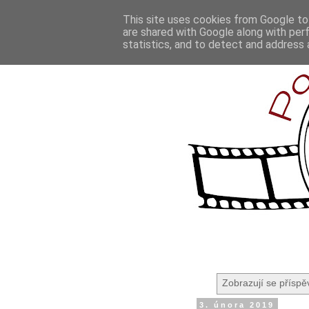
This site uses cookies from Google to 
are shared with Google along with per
statistics, and to detect and address 
Zobrazují se příspě
3. února 2019