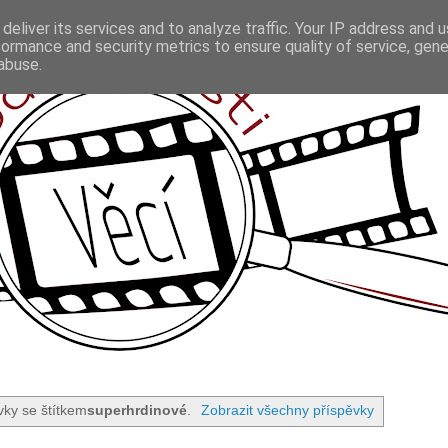
deliver its services and to analyze traffic. Your IP address and 
formance and security metrics to ensure quality of service, gen
abuse.
vky se štítkem
superhrdinové
.
Zobrazit všechny příspěvky