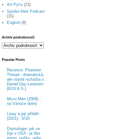
Art Pyčo
(23)
Spoiler Alert Podcast
(15)
English
(8)
Archiv podrobností:
Popular Posts
Recenze: Phantom
Thread - dramatická,
ale vtipná rozlučka s
Daniel Day-Lewisem
[8/10 A.S.]
Micro Men (2009) -
na Vánoce dobrý.
Lisey a její příběh
(2021) - 5/10
Dojmologie: jak se
žije v USA - je libo
porno, pušku, nebo