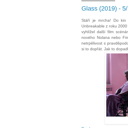
Glass (2019) - 5
Stáří je mrcha! Do kin 
Unbreakable z roku 2000 -
vyhlížel další film scé
nového Nolana nebo Finc
netrpělivost s pravděpod
si to dopřát. Jak to dopa