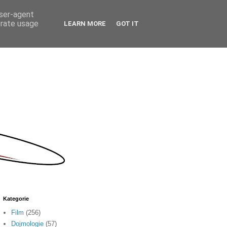
user-agent
erate usage
LEARN MORE
GOT IT
Kategorie
Film
(256)
Dojmologie
(57)