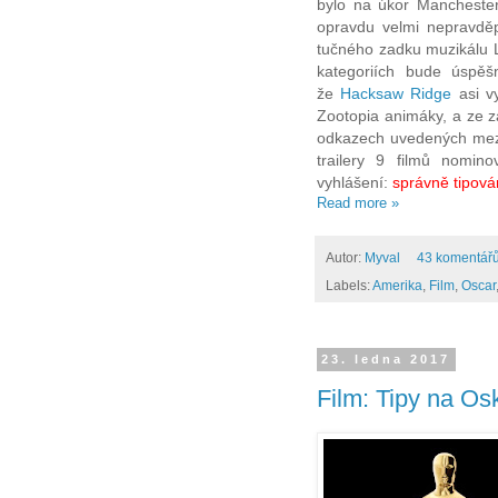
bylo na úkor Manchesteru
opravdu velmi nepravděp
tučného zadku muzikálu L
kategoriích bude úspěš
že
Hacksaw Ridge
asi v
Zootopia animáky, a z
e z
odkazech uvedených mezi
trailery 9 filmů nomin
vyhlášení:
správně tipová
Read more »
Autor:
Myval
43 komentář
Labels:
Amerika
,
Film
,
Oscar
23. ledna 2017
Film: Tipy na O