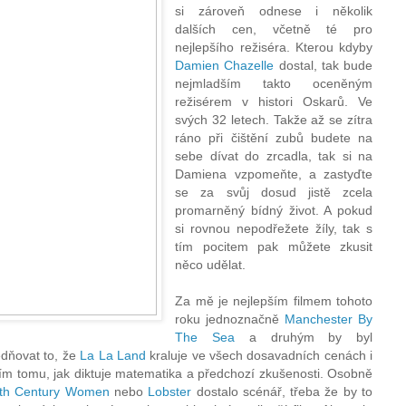
si zároveň odnese i několik
dalších cen, včetně té pro
nejlepšího režiséra. Kterou kdyby
Damien Chazelle
dostal, tak bude
nejmladším takto oceněným
režisérem v histori Oskarů. Ve
svých 32 letech. Takže až se zítra
ráno při čištění zubů budete na
sebe dívat do zrcadla, tak si na
Damiena vzpomeňte, a zastyďte
se za svůj dosud jistě zcela
promarněný bídný život. A pokud
si rovnou nepodřežete žíly, tak s
tím pocitem pak můžete zkusit
něco udělat.
Za mě je nejlepším filmem tohoto
roku jednoznačně
Manchester By
The Sea
a druhým by byl
edňovat to, že
La La Land
kraluje ve všech dosavadních cenách i
dím tomu, jak diktuje matematika a předchozí zkušenosti.
Osobně
th Century Women
nebo
Lobster
dostalo scénář, třeba že by to