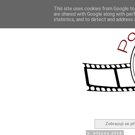
This site uses cookies from Google to 
are shared with Google along with per
statistics, and to detect and address 
Zobrazují se př
3. března 2018