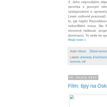
3. Jeho nejnovějším obj
servírka s jemným něm
vystupováním a uprave
Lewis usilovně pracoval)
to, jak naplní Reynoldsov
nekonfliktní múza. Ale
ohromné nelibosti, proje
dominanci. To vede ke sp
Read more »
Autor:
Myval
Žádné komen
Labels:
dramedy
,
EmoOverl
recenze
,
wtf
26. února 2017
Film: tipy na Os