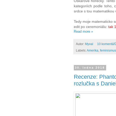
Oskarové horečky. Tento 
kategoriích podle toho, 
srdce s tou matematikou v
Tedy moje matematicko sr
edit po ceremoniálu:
tak 1
Read more »
Autor:
Myval
10 komentář
Labels:
Amerika
,
feminismu
30. ledna 2018
Recenze: Phantom
rozlučka s Danie