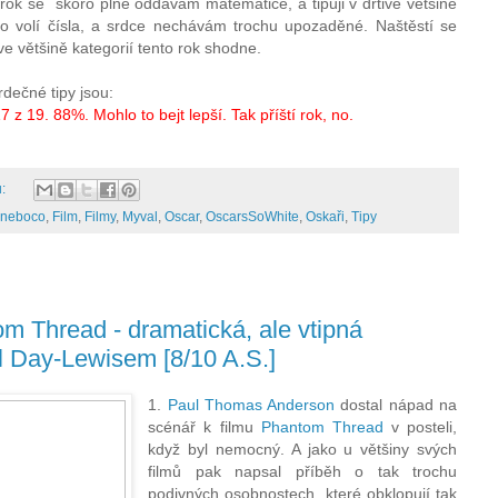
rok se skoro plně oddávám matematice, a tipuji v drtivé většině
co volí čísla, a srdce nechávám trochu upozaděné. Naštěstí se
e většině kategorií tento rok shodne.
dečné tipy jsou:
7 z 19. 88%. Mohlo to bejt lepší. Tak příští rok, no.
ů:
sneboco
,
Film
,
Filmy
,
Myval
,
Oscar
,
OscarsSoWhite
,
Oskaři
,
Tipy
 Thread - dramatická, ale vtipná
l Day-Lewisem [8/10 A.S.]
1.
Paul Thomas Anderson
dostal nápad na
scénář k filmu
Phantom Thread
v posteli,
když byl nemocný. A jako u většiny svých
filmů pak napsal příběh o tak trochu
podivných osobnostech, které obklopují tak