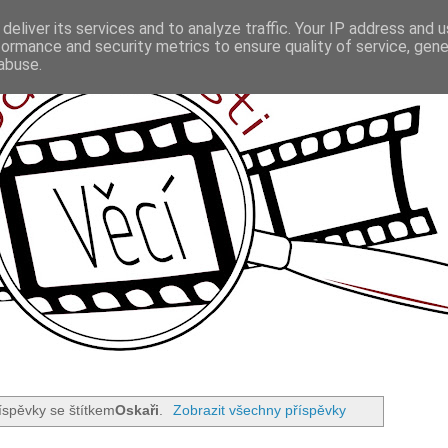
deliver its services and to analyze traffic. Your IP address and 
formance and security metrics to ensure quality of service, gen
abuse.
íspěvky se štítkem
Oskaři
.
Zobrazit všechny příspěvky