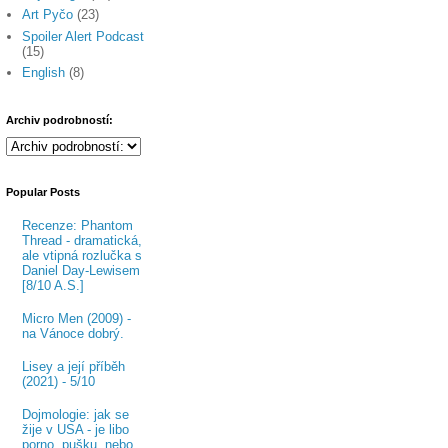
Art Pyčo
(23)
Spoiler Alert Podcast
(15)
English
(8)
Archiv podrobností:
Popular Posts
Recenze: Phantom
Thread - dramatická,
ale vtipná rozlučka s
Daniel Day-Lewisem
[8/10 A.S.]
Micro Men (2009) -
na Vánoce dobrý.
Lisey a její příběh
(2021) - 5/10
Dojmologie: jak se
žije v USA - je libo
porno, pušku, nebo