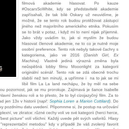
filmová akademie hlasovat. Po kauze
#OscarsSoWhite, kdy se představitelé akademie
zapřísahali, že tak bílé Oskary už neuvidíme, je
možné, že se tento rok budou protěžovat zástupci
jiného než majoritního amerického etnika. Pokusím
se to brát v potaz, i když mi to není nijak příjemné.
Jako vždy uvádím to, jak si myslím že budou
hlasovat členové akademie, ne to co je nutně moje
osobní preference. Tento rok nebyly takové čachry s
kategoriema, jako ve 2016 (
Danish Girl, Ex
Machina).
Vlastně jediná výrazná změna byla
neůspěšná lobby filmu Mooonlight za kategorii
originální scénář. Tento rok se zdá obecně trochu
slabší než ten minulý, a upřímne i na to jak se mi
líbil film La La land nechápu, že by měl na sebe
ou pozornost, jak se mu prorokuje. Zajímavá je šance Isabelle
avní ženskou roli a to přesto, že to byl cizojazyčný film. Za to
 jen 13x v historii (
např:
Sophia Loren
a
Marion Cottilard
).
Do
díky pozdnímu datu uvedení. Připomnme si, že postup na určování
lexní, ve zkratce: různé cechy voli ve své kategorii (herci herce,
 "best picture" volí všichni. Každý uvede pět svých vaforitů. Hlasy
 "reprezentační metodou" kdy v případě že váš zvolený favorit