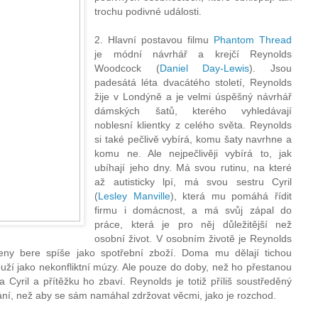
trochu podivné události.
2. Hlavní postavou filmu
Phantom Thread
je módní návrhář a krejčí Reynolds
Woodcock (
Daniel Day-Lewis
). Jsou
padesátá léta dvacátého století, Reynolds
žije v Londýně a je velmi úspěšný návrhář
dámských šatů, kterého vyhledávají
noblesní klientky z celého světa. Reynolds
si také pečlivě vybírá, komu šaty navrhne a
komu ne. Ale nejpečlivěji vybírá to, jak
ubíhají jeho dny. Má svou rutinu, na které
až autisticky lpí, má svou sestru Cyril
(
Lesley Manville
), která mu pomáhá řídit
firmu i domácnost, a má svůj zápal do
práce, která je pro něj důležitější než
osobní život. V osobním životě je Reynolds
eny bere spíše jako spotřební zboží. Doma mu dělají tichou
ouží jako nekonfliktní múzy. Ale pouze do doby, než ho přestanou
a Cyril a přítěžku ho zbaví. Reynolds je totiž příliš soustředěný
ní, než aby se sám namáhal zdržovat věcmi, jako je rozchod.