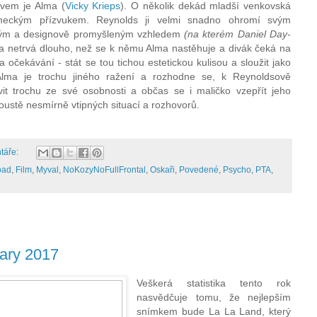
evem je Alma (
Vicky Krieps
). O několik dekád mladší venkovská
eckým přízvukem. Reynolds ji velmi snadno ohromí svým
ným a designově promyšleným vzhledem
(na kterém Daniel Day-
a netrvá dlouho, než se k němu Alma nastěhuje a divák čeká na
a očekávání - stát se tou tichou estetickou kulisou a sloužit jako
 Alma je trochu jiného ražení a rozhodne se, k Reynoldsově
vit trochu ze své osobnosti a občas se i maličko vzepřít jeho
oustě nesmírně vtipných situací a rozhovorů.
táře:
oad
,
Film
,
Myval
,
NoKozyNoFullFrontal
,
Oskaři
,
Povedené
,
Psycho
,
PTA
,
kary 2017
Veškerá statistika tento rok
nasvědčuje tomu, že nejlepším
snímkem bude La La Land, který