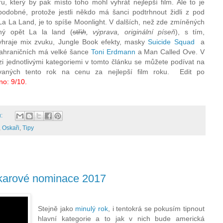
, který by pak místo toho mohl vyhrát nejlepší film. Ale to je
odobné, protože jestli někdo má šanci podtrhnout židli z pod
a La Land, je to spíše Moonlight.
V
dalších, než zde zmíněných
ný opět La la land (
stři
h
, výprava, originální píseň
), s tím,
yhraje mix zvuku, Jungle Book efekty, masky
Suicide Squad
a
ahraničních má velké šance
Toni Erdmann
a Man Called Ove.
V
 jednotlivými kategoriemi v tomto článku se můžete podívat na
ovaných tento rok na cenu za nejlepší film roku.
Edit po
no: 9/10.
ů:
,
Oskaři
,
Tipy
skarové nominace 2017
Stejně jako
minulý rok
, i tentokrá se pokusím tipnout
hlavní kategorie a to jak v nich bude americká