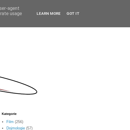
user-agent
erate usage
LEARN MORE
GOT IT
Kategorie
Film
(256)
Dojmologie
(57)