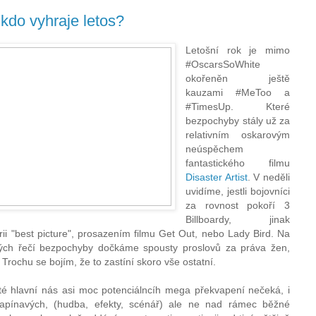
 kdo vyhraje letos?
Letošní rok je mimo
#OscarsSoWhite
okořeněn ještě
kauzami #MeToo a
#TimesUp. Které
bezpochyby stály už za
relativním oskarovým
neúspěchem
fantastického filmu
Disaster Artist
. V neděli
uvidíme, jestli bojovníci
za rovnost pokoří 3
Billboardy, jinak
rii "best picture", prosazením filmu Get Out, nebo Lady Bird. Na
ch řečí bezpochyby dočkáme spousty proslovů za práva žen,
 Trochu se bojím, že to zastíní skoro vše ostatní.
 té hlavní nás asi moc potenciálncíh mega překvapení nečeká, i
napínavých, (hudba, efekty, scénář) ale ne nad rámec běžné