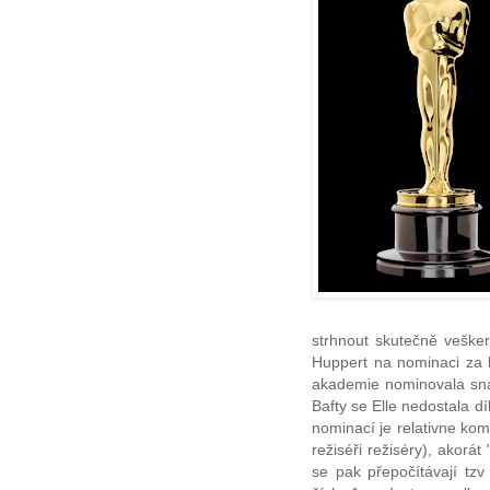
strhnout skutečně vešker
Huppert na nominaci za hl
akademie nominovala snad
Bafty se Elle nedostala 
nominací je relativne komp
režiséři režiséry), akorát
se pak přepočítávají tzv