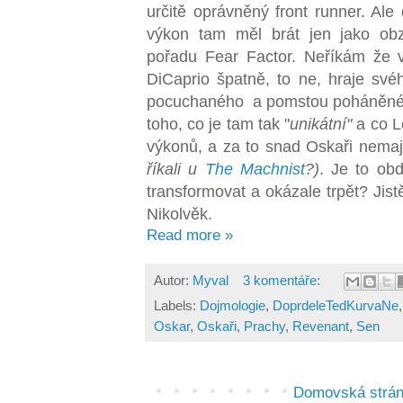
určitě oprávněný front runner. Al
výkon tam měl brát jen jako ob
pořadu Fear Factor. Neříkám že 
DiCaprio špatně, to ne, hraje sv
pocuchaného a pomstou poháněného
toho, co je tam tak "
unikátní"
a co Le
výkonů, a za to snad Oskaři nemaj
říkali u
The Machnist
?)
. Je to ob
transformovat a okázale trpět? Jis
Nikolvěk.
Read more »
Autor:
Myval
3 komentáře:
Labels:
Dojmologie
,
DoprdeleTedKurvaNe
Oskar
,
Oskaři
,
Prachy
,
Revenant
,
Sen
Domovská strá