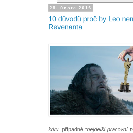
28. února 2016
10 důvodů proč by Leo nem
Revenanta
krku
" případně "
nejdelší pracovní 