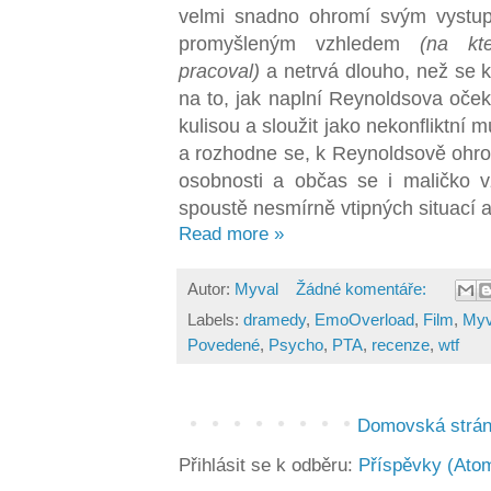
velmi snadno ohromí svým vystu
promyšleným vzhledem
(na kt
pracoval)
a netrvá dlouho, než se 
na to, jak naplní Reynoldsova očeká
kulisou a sloužit jako nekonfliktní 
a rozhodne se, k Reynoldsově ohrom
osobnosti a občas se i maličko v
spoustě nesmírně vtipných situací 
Read more »
Autor:
Myval
Žádné komentáře:
Labels:
dramedy
,
EmoOverload
,
Film
,
Myv
Povedené
,
Psycho
,
PTA
,
recenze
,
wtf
Domovská strá
Přihlásit se k odběru:
Příspěvky (Ato