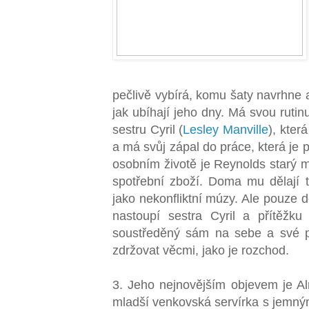
pečlivě vybírá, komu šaty navrhne a
jak ubíhají jeho dny. Má svou rutinu
sestru Cyril (
Lesley Manville
), kter
a má svůj zápal do práce, která je p
osobním životě je Reynolds starý m
spotřební zboží. Doma mu dělají t
jako nekonfliktní múzy. Ale pouze 
nastoupí sestra Cyril a přítěžku 
soustředěný sám na sebe a své 
zdržovat věcmi, jako je rozchod.
3. Jeho nejnovějším objevem je A
mladší venkovská servírka s jemn