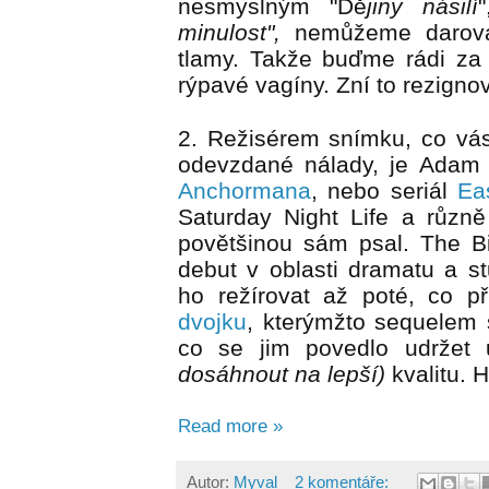
nesmyslným "Dě
jiny násilí
minulost",
nemůžeme darova
tlamy. Takže buďme rádi za
rýpavé vagíny. Zní to rezigno
2. Režisérem snímku, co v
odevzdané nálady, je Adam 
Anchormana
, nebo seriál
Ea
Saturday Night Life a různ
povětšinou sám psal. The Bi
debut v oblasti dramatu a 
ho režírovat až poté, co př
dvojku
, kterýmžto sequelem se
co se jim povedlo udržet 
dosáhnout na lepší)
kvalitu. H
Read more »
Autor:
Myval
2 komentáře: