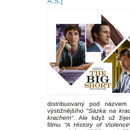
A.S.]
distribuovaný pod názvem
výstižnějšího "
Sázka na kra
krachem
". Ale když už žij
filmu
"A History of Violence