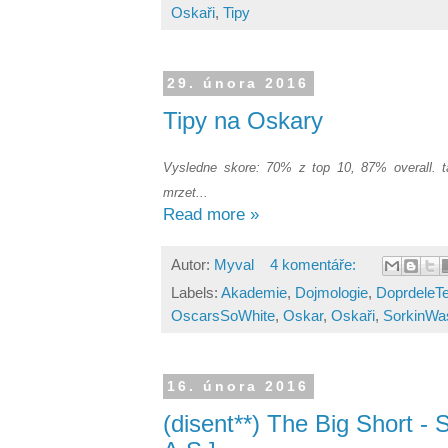
Oskaři
,
Tipy
29. února 2016
Tipy na Oskary
Vysledne skore: 70% z top 10, 87% overall. ta
mrzet...
Read more »
Autor:
Myval
4 komentáře:
Labels:
Akademie
,
Dojmologie
,
DoprdeleT
OscarsSoWhite
,
Oskar
,
Oskaři
,
SorkinWa
16. února 2016
(disent**) The Big Short - 