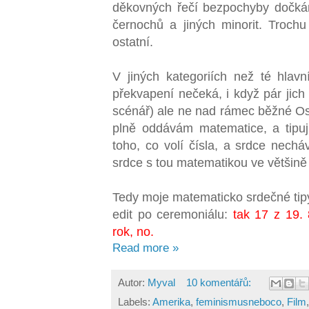
děkovných řečí bezpochyby dočká
černochů a jiných minorit. Trochu
ostatní.
V jiných kategoriích než té hlav
překvapení nečeká, i když pár jich 
scénář) ale ne nad rámec běžné Os
plně oddávám matematice, a tipuji
toho, co volí čísla, a srdce nech
srdce s tou matematikou ve většině 
Tedy moje matematicko srdečné tipy
edit po ceremoniálu:
tak 17 z 19. 8
rok, no.
Read more »
Autor:
Myval
10 komentářů:
Labels:
Amerika
,
feminismusneboco
,
Film