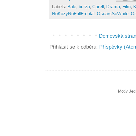
Labels:
Bale
,
burza
,
Carell
,
Drama
,
Film
,
K
NoKozyNoFullFrontal
,
OscarsSoWhite
,
Os
Domovská strá
Přihlásit se k odběru:
Příspěvky (Ato
Motiv Jed