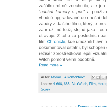
začátku mírně znechutilo, ale jen
"
náušní kamery s gps
" a používa
vhodně upgradované do dnešní doby
záběry z dalšího filmu, který je pr
žánr už mě totiž, stejně jako - odh
otravuje. Z toho za posledních pá
film
Chronicle
, kde umožnili hlavní
dokumentoval ostatní, byl schopen 
režisér zprostředkoval lepší vizuáln
Witch pomohl velmi
podobně.
Read more »
Autor:
Myval
4 komentáře:
Labels:
4-666
,
666
,
BlairWitch
,
Film
,
Horor
Scary
Domovská strá