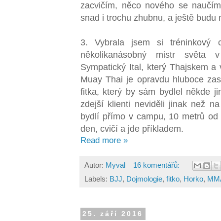
zacvičím, něco nového se naučím 
snad i trochu zhubnu, a ještě budu 
3. Vybrala jsem si tréninkov
několikanásobný mistr světa
Sympatický Ital, který Thajskem a v
Muay Thai je opravdu hluboce zas
fitka, který by sám bydlel někde j
zdejší klienti neviděli jinak než 
bydlí přímo v campu, 10 metrů od r
den, cvičí a jde příkladem.
Read more »
Autor:
Myval
16 komentářů:
Labels:
BJJ
,
Dojmologie
,
fitko
,
Horko
,
MM
25. září 2016