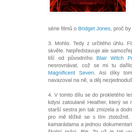
série filmů o
Bridget Jones
, proč by
3. Mohlo. Tedy z určitého úhlu. Fi
skvěle. Nepředstavuje ale samozřej
liší od původního
Blair Witch Pr
nesrovnávat, což se mi tu dařil
Magnificent Seven
. Asi díky tom
navazoval na ně, a děj nezjednodušo
4. V tomto dílu se do prokletého l
kdysi zatoulané Heather, který se 
starší sestra jen tak zmizela a do
pro mě těžké se s tím ztotožni
kamarádama a jednou dokumentarist
školní práci. Ble. To už je tak 