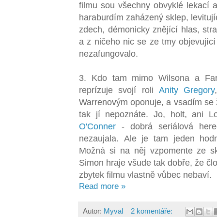
filmu sou všechny obvyklé lekací atr
haraburdím zaházený sklep, levitujíc
zdech, démonicky znějící hlas, str
a z ničeho nic se ze tmy objevující
nezafungovalo.
3. Kdo tam mimo Wilsona a Far
reprízuje svojí roli
Anity Gregory
Warrenovým oponuje, a vsadím se ž
tak jí nepoznáte. Jo, holt, ani
O'Conner
- dobrá seriálová her
nezaujala.
Ale je tam jeden hod
Možná si na něj vzpomente ze s
Simon hraje všude tak dobře, že čl
zbytek filmu vlastně vůbec nebaví.
Read more »
Autor:
Myval
2 komentáře: