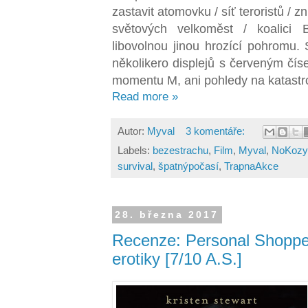
zastavit atomovku / síť teroristů /
světových velkoměst / koalici 
libovolnou jinou hrozící pohromu
několikero displejů s červeným číse
momentu M, ani pohledy na katastr
Read more »
Autor:
Myval
3 komentáře:
Labels:
bezestrachu
,
Film
,
Myval
,
NoKozyN
survival
,
špatnýpočasí
,
TrapnaAkce
28. března 2017
Recenze: Personal Shopper
erotiky [7/10 A.S.]