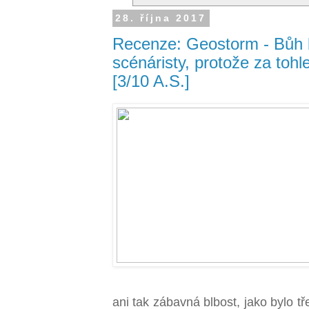
28. října 2017
Recenze: Geostorm - Bůh b
scénáristy, protože za tohl
[3/10 A.S.]
ani tak zábavná blbost, jako bylo t