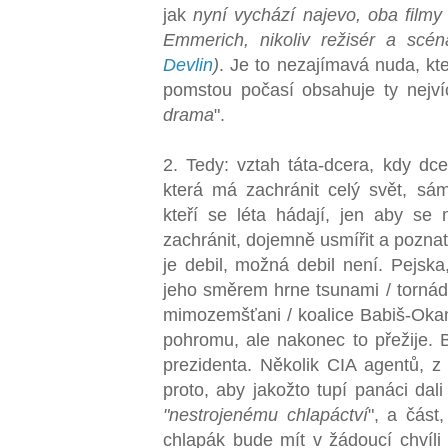
jak
nyní vychází najevo, oba filmy 
Emmerich, nikoliv režisér a scén
Devlin
)
. Je to nezajímavá nuda, k
pomstou počasí obsahuje ty nejví
drama
".
2. Tedy: vztah táta-dcera, kdy dcer
která má zachránit celý svět, sá
kteří se léta hádají, jen aby se
zachránit, dojemně usmířit a poznat,
je debil, možná debil není. Pejsk
jeho směrem hrne tsunami / tornádo
mimozemšťani / koalice Babiš-Okam
pohromu, ale nakonec to přežije. 
prezidenta. Několik CIA agentů, z 
proto, aby jakožto tupí panáci dal
"nestrojenému chlapáctví
", a část,
chlapák bude mít v žádoucí chvíli