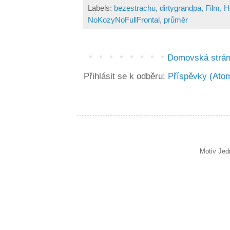
Labels:
bezestrachu
,
dirtygrandpa
,
Film
,
H
NoKozyNoFullFrontal
,
průměr
Domovská strá
Přihlásit se k odběru:
Příspěvky (Ato
Motiv Jed