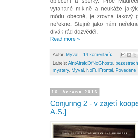
oblečení a šperky. Proč Mauree
vytahané mikině a neukáže jakýk
módu obecně, je zrovna takový g
neřekne. Stejně jako nám neřekne
divák rád dozvěděl.
Read more »
Autor:
Myval
14 komentářů:
Labels:
AintAfraidOfNoGhosts
,
bezestrac
mystery
,
Myval
,
NoFullFrontal
,
Povedene
16. června 2016
Conjuring 2 - v zajetí koo
A.S.]