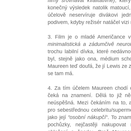
filmy srovnávat kvalitativně)
, kter
konečný výsledek natolik matouc
účelově neservíruje divákovi je
podivem, kdyby režisér natáčel vizi
3. Film je o mladé Američance v
minimalistická a zádumčivě neurot
trochu labilní dívka, které nedávn
byl, stejně jako ona, médium sc
Maureen teď doufá, že jí Lewis ze 
se tam má.
4. Za tím účelem Maureen chodí 
čeká na znamení. Dělá to již ně
neúspěšná. Mezi čekáním na to, a
pro sebestřednou celebritu/superm
jako její
"osobní nákupčí
". To znam
pochůzky, nejčastěji nakupovat