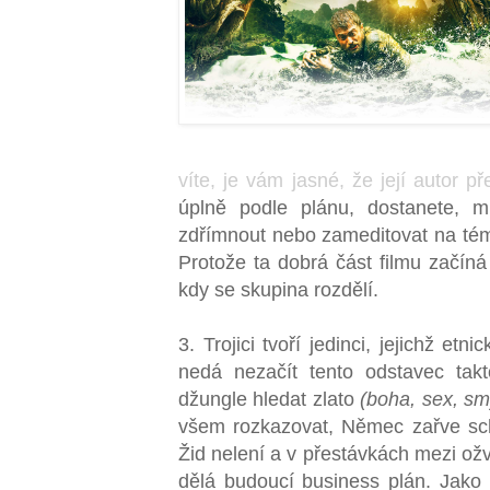
víte, je vám jasné, že její autor pře
úplně podle plánu, dostanete, 
zdřímnout nebo zameditovat na t
Protože ta dobrá část filmu začín
kdy se skupina rozdělí.
3. Trojici tvoří jedinci, jejichž et
nedá nezačít tento odstavec tak
džungle hledat zlato
(boha, sex, sm
všem rozkazovat, Němec zařve sch
Žid nelení a v přestávkách mezi ož
dělá budoucí business plán. Jako