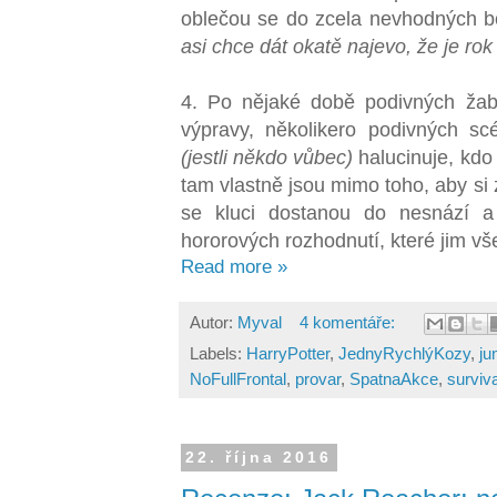
oblečou se do zcela nevhodných b
asi chce dát okatě najevo, že je rok
4. Po nějaké době podivných žab
výpravy, několikero podivných sc
(jestli někdo vůbec)
halucinuje, kdo 
tam vlastně jsou mimo toho, aby si z
se kluci dostanou do nesnází a
hororových rozhodnutí, které jim vše
Read more »
Autor:
Myval
4 komentáře:
Labels:
HarryPotter
,
JednyRychlýKozy
,
ju
NoFullFrontal
,
provar
,
SpatnaAkce
,
surviva
22. října 2016