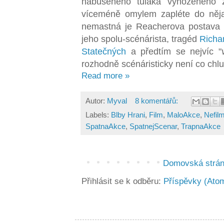
nabušeného tuláka vyhozeného 
víceméně omylem zapléte do něja
nemastná je Reacherova postava 
jeho spolu-scénárista, tragéd
Richa
Statečných
a předtím se nejvíc "
rozhodně scénáristicky není co chlu
Read more »
Autor:
Myval
8 komentářů:
Labels:
Blby Hrani
,
Film
,
MaloAkce
,
Nefil
SpatnaAkce
,
SpatnejScenar
,
TrapnaAkce
Domovská strá
Přihlásit se k odběru:
Příspěvky (Ato