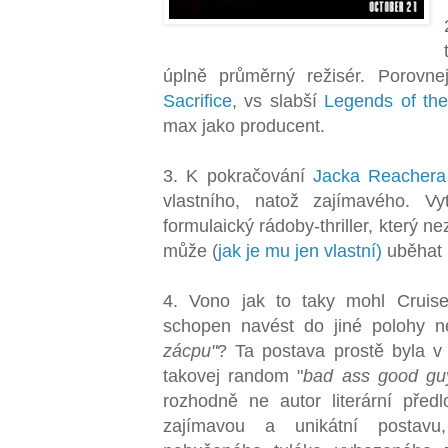
úplně průměrný režisér. Porovn
Sacrifice
, vs slabší
Legends of the
max jako producent.
3. K pokračování
Jacka Reachera
vlastního, natož zajímavého. V
formulaický rádoby-thriller, který n
může (
jak je mu jen vlastní)
uběhat p
4. Vono jak to taky mohl Cruise
schopen navést do jiné polohy n
zácpu"
? Ta postava prostě byla v 
takovej random "
bad ass good gu
rozhodně ne autor literární předl
zajímavou a unikátní postavu,