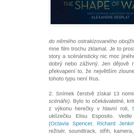
do němého ostrakizovaného obojži
mne film trochu zklamal. Je to pro
story a scénáristicky nic moc jin
dobrý nebo záživný. Jen dějově 
překvapení to, že největším zlou
tohoto typu není Rus.
2. Snímek čerstvě získal 13 nom
scénáře)
. Bylo to očekávatelné, kr
z výkonu herečky v hlavní roli,
uklízečku Elisu Esposito. Vedl
(
Octavia Spencer
,
Richard Jenki
režisér, soundtrack, střih, kamer