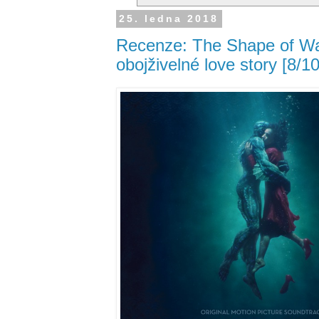
25. ledna 2018
Recenze: The Shape of Wa
obojživelné love story [8/10