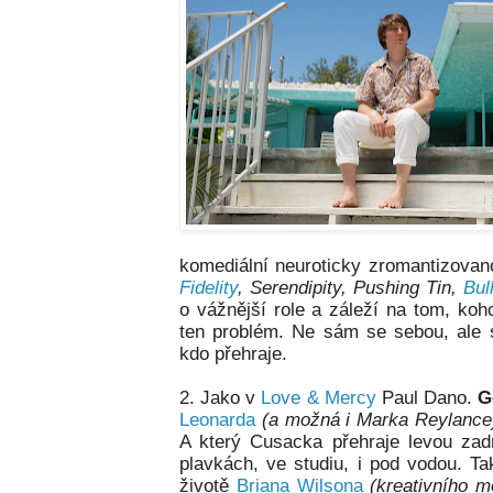
komediální neuroticky zromantizovan
Fidelity
, Serendipity, Pushing Tin,
Bul
o vážnější role a záleží na tom, ko
ten problém.
Ne sám se sebou, ale s
kdo přehraje.
2. Jako v
Love & Mercy
Paul Dano.
G
Leonarda
(a možná i Marka Reylanc
A který Cusacka přehraje levou zadn
plavkách, ve studiu, i pod vodou. T
životě
Briana Wilsona
(kreativního 