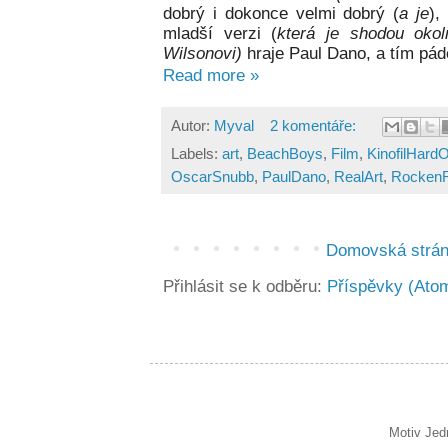
dobrý i dokonce velmi dobrý (
a je
),
mladší verzi (
která je shodou okol
Wilsonovi)
hraje Paul Dano, a tím pád
Read more »
Autor:
Myval
2 komentáře:
Labels:
art
,
BeachBoys
,
Film
,
KinofilHard
OscarSnubb
,
PaulDano
,
RealArt
,
RockenR
Domovská strá
Přihlásit se k odběru:
Příspěvky (Ato
Motiv Jed