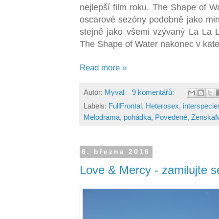
nejlepší film roku. The Shape of Wa
oscarové sezóny podobně jako mi
stejně jako všemi vzývaný La La 
The Shape of Water nakonec v kate
Read more »
Autor:
Myval
9 komentářů:
Labels:
FullFrontal
,
Heterosex
,
interspeci
Melodrama
,
pohádka
,
Povedené
,
ZenskaM
6. března 2016
Love & Mercy - zamilujte s