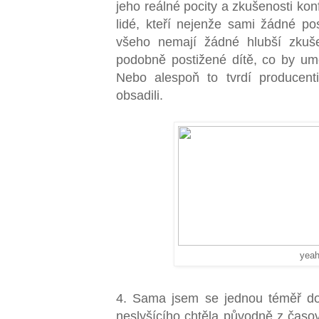
jeho reálné pocity a zkušenosti kon
lidé, kteří nejenže sami žádné po
všeho nemají žádné hlubší zkuše
podobně postižené dítě, co by umě
Nebo alespoň to tvrdí producenti
obsadili.
yeah
4. Sama jsem se jednou téměř dos
neslyšícího chtěla původně z časo