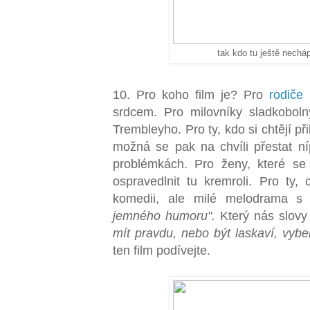
tak kdo tu ještě nechá
10. Pro koho film je? Pro
rodiče 
srdcem. Pro milovníky sladkobol
Trembleyho. Pro ty, kdo si chtějí přib
možná se pak na chvíli přestat ní
problémkách. Pro ženy, které se 
ospravedlnit tu kremroli. Pro ty,
komedii, ale milé melodrama s
jemného humoru".
Který nás slovy
mít pravdu, nebo být laskaví, vyber
ten film podívejte.