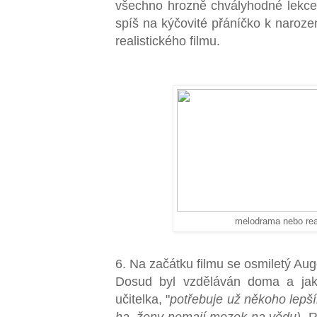
všechno hrozně chvályhodné lekce,
spíš na kýčovité přáníčko k naroz
realistického filmu.
melodrama nebo real
6. Na začátku filmu se osmiletý Aug
Dosud byl vzděláván doma a jak
učitelka, "
potřebuje už někoho lepší
ha, ženy nemají mozek na vědu)
. 