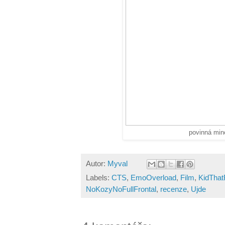
povinná mino
Autor:
Myval
Labels:
CTS
,
EmoOverload
,
Film
,
KidTha
NoKozyNoFullFrontal
,
recenze
,
Ujde