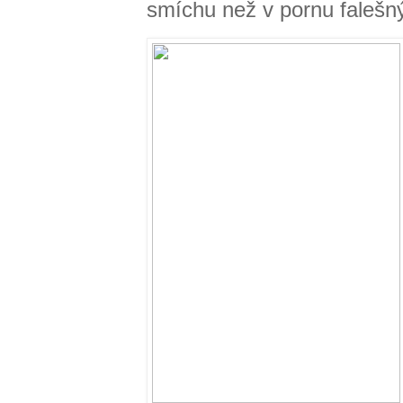
smíchu než v pornu falešn