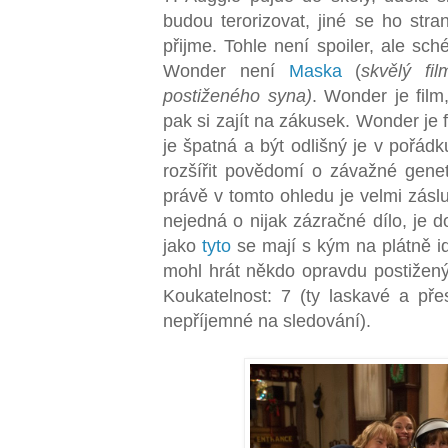
budou terorizovat, jiné se ho stra
přijme. Tohle není spoiler, ale sc
Wonder není
Maska
(
skvělý f
postiženého syna)
. Wonder je film
pak si zajít na zákusek. Wonder je 
je špatná a být odlišný je v pořádk
rozšířit povědomí o závažné geneti
právě v tomto ohledu je velmi zásl
nejedná o nijak zázračné dílo, je d
jako
tyto
se mají s kým na plátně id
mohl hrát někdo opravdu postižený,
Koukatelnost: 7 (ty laskavé a př
nepříjemné na sledování).