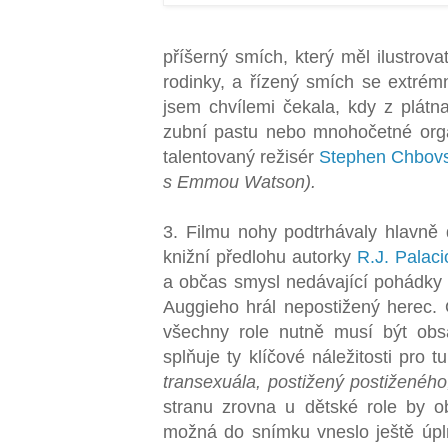
příšerný smích, který měl ilustrov
rodinky, a řízený smích se extrém
jsem chvílemi čekala, kdy z plátn
zubní pastu nebo mnohočetné org
talentovaný režisér
Stephen Chbov
s Emmou Watson).
3. Filmu nohy podtrhávaly hlavně d
knižní předlohu autorky
R.J. Palaci
a občas smysl nedávající pohádky 
Auggieho hrál nepostižený herec.
všechny role nutně musí být obs
splňuje ty klíčové náležitosti pro tu 
transexuála, postižený postiženého
stranu zrovna u dětské role by o
možná do snímku vneslo ještě úpl