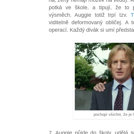
potká ve škole, a tipují, že t
výsměch. Auggie totiž trpí tzv.
T
viditelně deformovaný obličej. A t
operací. Každý divák si umí představ
pochopí všichni, že je 
7. Auggie půjde do školy, udělá s