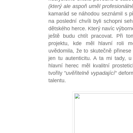
(který ale aspoň uměl profesionál
kamarád se náhodou seznámil s př
na poslední chvíli byli schopni se
dětského herce. Který navíc výborně
ještě budu chtít pracovat. Při t
projektu, kde měl hlavní roli m
uvědomila, že to skutečně přinese
jen tu autenticitu. A ta mi tady, 
hlavní herec měl kvalitní prosteti
tvořily "
uvěřitelně vypadající
" defor
talentu.