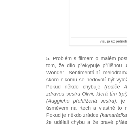
víš, já už jed
5. Problém s filmem o malém posti
tom, že dílo překypuje přílišnou u
Wonder. Sentimentální melodrama
skoro nikomu se nedovolí být vylo
Pokud někdo chybuje
(rodiče 
zdravou sestru Olivii, která tím trpí
(Auggieho přehlížená sestra)
, je
úsměvem na rtech a vlastně to n
Pokud je někdo zrádce
(kamarádka
že udělali chybu a že pravé přáte