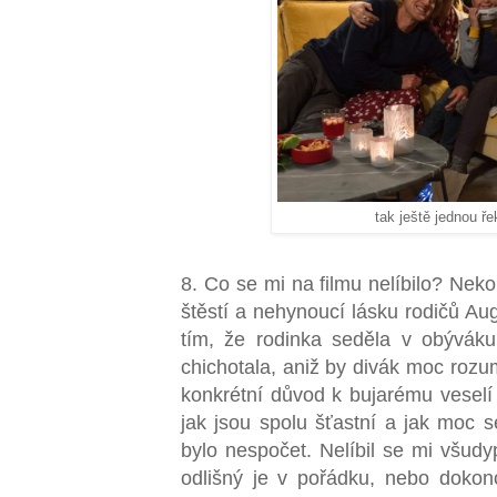
tak ještě jednou ř
8. Co se mi na filmu nelíbilo? Nek
štěstí a nehynoucí lásku rodičů Au
tím, že rodinka seděla v obývák
chichotala, aniž by divák moc rozum
konkrétní důvod k bujarému veselí
jak jsou spolu šťastní a jak moc 
bylo nespočet. Nelíbil se mi všudy
odlišný je v pořádku, nebo dokonc