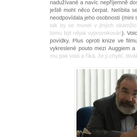
nadužívané a navíc nepříjemně dos
ještě mohl něco čerpat. Nelíbila 
neodpovídala jeho osobnosti (mini s
tak by se musel v jiných okamžicí
tomu být nějak vyprovokován
). Voi
povídky. Plus oproti knize ve film
vykreslené pouto mezi Auggiem a 
mu pak volá a říká, že jí chybí, divá