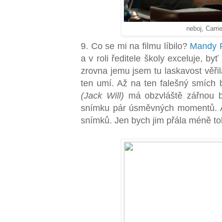
neboj, Carri
9. Co se mi na filmu líbilo?
Mandy P
a v roli ředitele školy exceluje, by
zrovna jemu jsem tu laskavost věři
ten umí. Až na ten falešný smích
(Jack Will)
má obzvláště zářnou 
snímku pár úsměvných momentů. A
snímků. Jen bych jim přála méně to