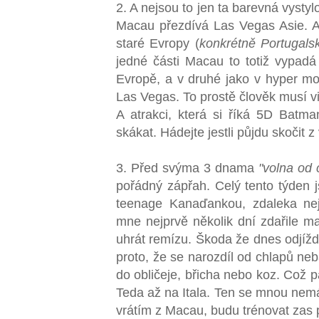
2. A nejsou to jen ta barevná vysty
Macau přezdívá Las Vegas Asie. Al
staré Evropy (
konkrétně Portugals
jedné části Macau to totiž vypadá
Evropě, a v druhé jako v hyper m
Las Vegas. To prostě člověk musí vi
A atrakci, která si říká 5D Batma
skákat. Hádejte jestli půjdu skočit
3. Před svýma 3 dnama
"volna od 
pořádný zápřah. Celý tento týden 
teenage Kanaďankou, zdaleka nej
mne nejprvě několik dní zdařile m
uhrát remízu. Škoda že dnes odjíž
proto, že se narozdíl od chlapů ne
do obličeje, břicha nebo koz. Což p
Teda až na Itala. Ten se mnou nemá 
vrátím z Macau, budu trénovat zas 