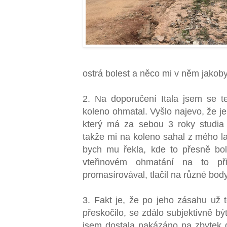
ostrá bolest a něco mi v něm jakoby
2. Na doporučení Itala jsem se t
koleno ohmatal. Vyšlo najevo, že je
který má za sebou 3 roky studia 
takže mi na koleno sahal z mého l
bych mu řekla, kde to přesně bolí
vteřinovém ohmatání na to př
promasírovával, tlačil na různé bod
3. Fakt je, že po jeho zásahu už 
přeskočilo, se zdálo subjektivně b
jsem dostala nakázáno na zbytek dn