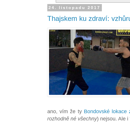
24. listopadu 2017
Thajskem ku zdraví: vzhůru
ano, vím že ty
Bondovské lokace z
rozhodně né všechny
) nejsou. Ale 