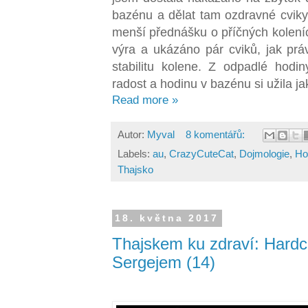
bazénu a dělat tam ozdravné cviky
menší přednášku o příčných kolení
výra a ukázáno pár cviků, jak právě
stabilitu kolene. Z odpadlé hod
radost a hodinu v bazénu si užila ja
Read more »
Autor:
Myval
8 komentářů:
Labels:
au
,
CrazyCuteCat
,
Dojmologie
,
Ho
Thajsko
18. května 2017
Thajskem ku zdraví: Hardco
Sergejem (14)