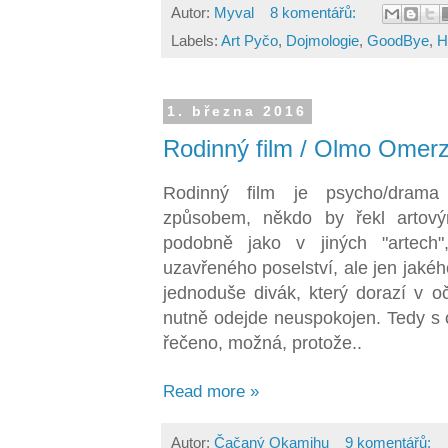
Autor:
Myval
8 komentářů:
Labels:
Art Pyčo
,
Dojmologie
,
GoodBye
,
H
1. března 2016
Rodinný film / Olmo Omerz
Rodinný film je psycho/dram
způsobem, někdo by řekl artový
podobně jako v jiných "artech"
uzavřeného poselství, ale jen jakéh
jednoduše divák, který dorazí v o
nutně odejde neuspokojen. Tedy s
řečeno, možná, protože..
Read more »
Autor:
Čačaný Okamihu
9 komentářů: