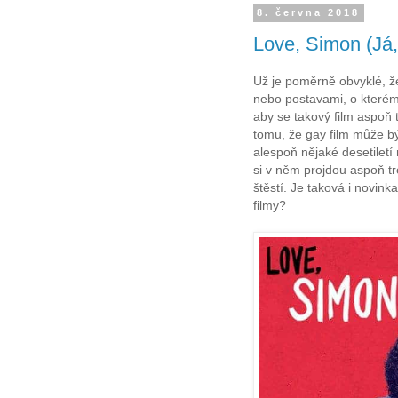
8. června 2018
Love, Simon (Já,
Už je poměrně obvyklé, ž
nebo postavami, o kterém 
aby se takový film aspoň 
tomu, že gay film může b
alespoň nějaké desetiletí
si v něm projdou aspoň tr
štěstí. Je taková i novin
filmy?