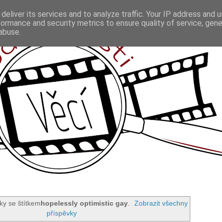
deliver its services and to analyze traffic. Your IP address and 
formance and security metrics to ensure quality of service, gen
abuse.
ky se štítkem
hopelessly optimistic gay
.
Zobrazit všechny
příspěvky