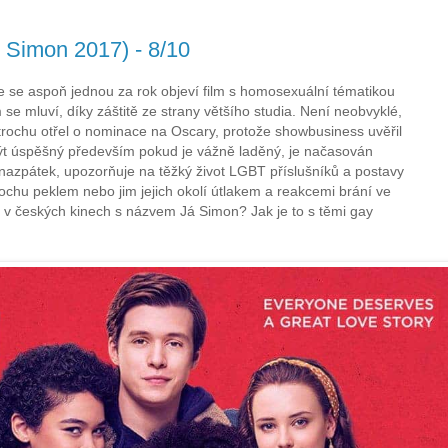
 Simon 2017) - 8/10
e se aspoň jednou za rok objeví film s homosexuální tématikou
se mluví, díky záštitě ze strany většího studia. Není neobvyklé,
trochu otřel o nominace na Oscary, protože showbusiness uvěřil
ýt úspěšný především pokud je vážně laděný, je načasován
 nazpátek, upozorňuje na těžký život LGBT příslušníků a postavy
ochu peklem nebo jim jejich okolí útlakem a reakcemi brání ve
ka v českých kinech s názvem Já Simon? Jak je to s těmi gay