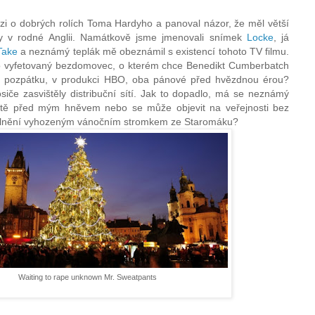
zi o dobrých rolích Toma Hardyho a panoval názor, že měl větší
ny v rodné Anglii. Namátkově jsme jmenovali snímek
Locke
, já
Take
a neznámý teplák mě obeznámil s existencí tohoto TV filmu.
 vyfetovaný bezdomovec, o kterém chce Benedikt Cumberbatch
u pozpátku, v produkci HBO, oba pánové před hvězdnou érou?
iče zasvištěly distribuční sítí. Jak to dopadlo, má se neznámý
itě před mým hněvem nebo se může objevit na veřejnosti bez
silnění vyhozeným vánočním stromkem ze Staromáku?
Waiting to rape unknown Mr. Sweatpants