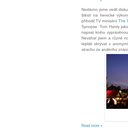
Nedávno jsme vedli disku
štěstí na herecké výko
přihodil TV minisérii
The 
Synopse: Tom Hardy jako
napsat knihu vyprávěno
Neváhal jsem a různé nos
teplák skrývat v anonym
strachu ze análního zná
Read more »