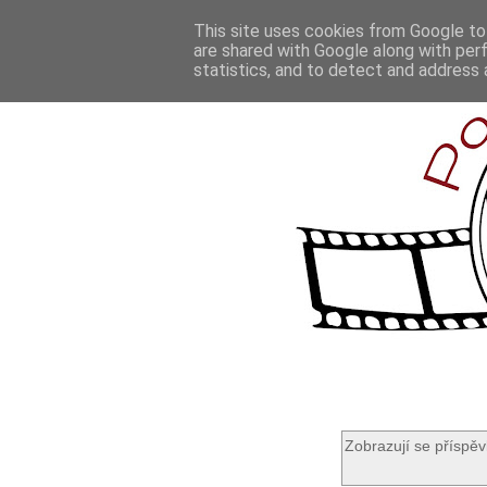
This site uses cookies from Google to 
are shared with Google along with per
statistics, and to detect and address 
Zobrazují se příspěv