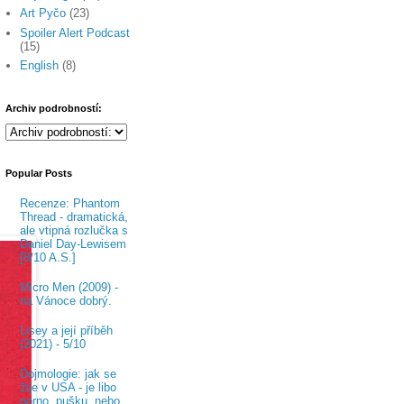
Art Pyčo
(23)
Spoiler Alert Podcast
(15)
English
(8)
Archiv podrobností:
Popular Posts
Recenze: Phantom
Thread - dramatická,
ale vtipná rozlučka s
Daniel Day-Lewisem
[8/10 A.S.]
Micro Men (2009) -
na Vánoce dobrý.
Lisey a její příběh
(2021) - 5/10
Dojmologie: jak se
žije v USA - je libo
porno, pušku, nebo