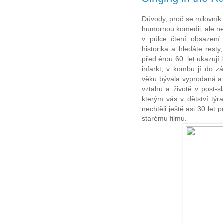
Důvody, proč se milovník 
humornou komedii, ale nev
v půlce čtení obsazení
historika a hledáte rest
před érou 60. let ukazují
infarkt, v kombu jí do z
věku bývala vyprodaná 
vztahu a životě v post-s
kterým vás v dětství týra
nechtěli ještě asi 30 let
starému filmu.