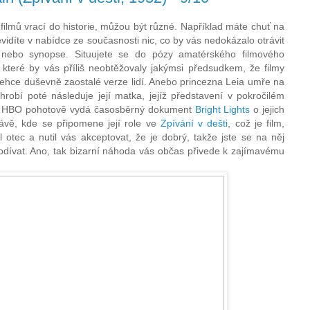
filmů vrací do historie, můžou být různé. Například máte chuť na
idíte v nabídce ze současnosti nic, co by vás nedokázalo otrávit
 nebo synopse. Situujete se do pózy amatérského filmového
y, které by vás příliš neobtěžovaly jakýmsi předsudkem, že filmy
 lehce duševně zaostalé verze lidí. Anebo princezna Leia umře na
áhrobí poté následuje její matka, jejíž představení v pokročilém
a HBO pohotově vydá časosběrný dokument
Bright Lights
o jejich
lávě, kde se připomene její role ve
Zpívání v dešti
, což je film,
l otec a nutil vás akceptovat, že je dobrý, takže jste se na něj
 podívat. Ano, tak bizarní náhoda vás občas přivede k zajímavému