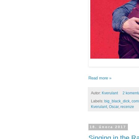
Read more »
Autor:
Kverulant
2 koment
Labels:
big_black_dick
,
comi
Kverulant
,
Oscar
,
recenze
18. února 2017
Singing in the Ra