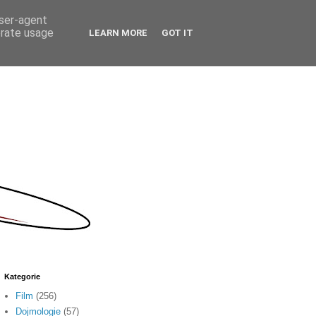
user-agent
erate usage
LEARN MORE
GOT IT
Kategorie
Film
(256)
Dojmologie
(57)