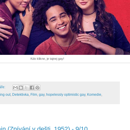
Kdo klikne, je tajnej gay!
áře:
ng out
,
Detektivka
,
Film
,
gay
,
hopelessly optimistic gay
,
Komedie
,
in (Zpívání v dešti, 1952) - 9/10