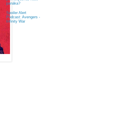
panáka?
Spoiler Alert
Podcast: Avengers -
Infinity War