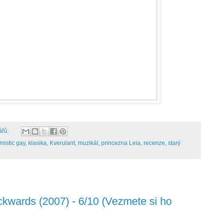
ářů:
mistic gay
,
klasika
,
Kverulant
,
muzikál
,
princezna Leia
,
recenze
,
starý
ackwards (2007) - 6/10 (Vezmete si ho