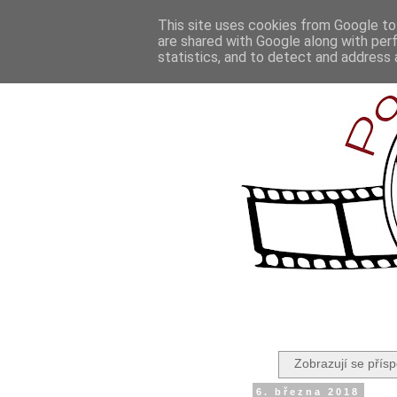
This site uses cookies from Google to 
are shared with Google along with per
statistics, and to detect and address 
Zobrazují se přís
6. března 2018