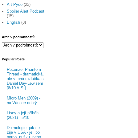
Art Pyčo
(23)
Spoiler Alert Podcast
(15)
English
(8)
Archiv podrobností:
Popular Posts
Recenze: Phantom
Thread - dramatická,
ale vtipná rozlučka s
Daniel Day-Lewisem
[8/10 A.S.]
Micro Men (2009) -
na Vánoce dobrý.
Lisey a její příběh
(2021) - 5/10
Dojmologie: jak se
žije v USA - je libo
porno, pušku, nebo