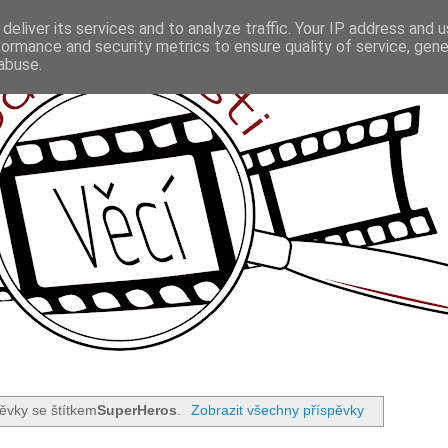
deliver its services and to analyze traffic. Your IP address and 
formance and security metrics to ensure quality of service, gen
abuse.
pěvky se štítkem
SuperHeros
.
Zobrazit všechny příspěvky