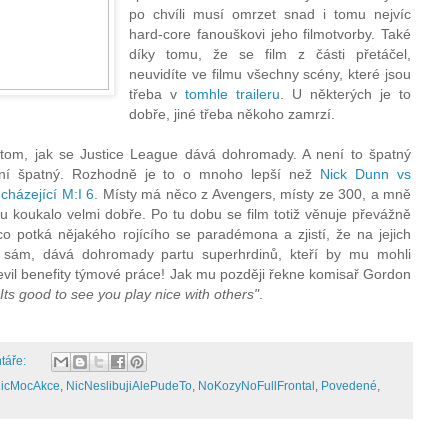
po chvíli musí omrzet snad i tomu nejvíc
hard-core fanouškovi jeho filmotvorby. Také
díky tomu, že se film z části přetáčel,
neuvidíte ve filmu všechny scény, které jsou
třeba v
tomhle traileru
. U některých je to
dobře, jiné třeba někoho zamrzí.
 tom, jak se Justice League dává dohromady. A není to špatný
není špatný. Rozhodně je to o mnoho lepší než
Nick Dunn vs
házející M:I 6
. Místy má něco z Avengers, místy ze 300, a mně
u koukalo velmi dobře. Po tu dobu se film totiž věnuje převážně
o potká nějakého rojícího se paradémona a zjistí, že na jejich
t sám, dává dohromady partu superhrdinů, kteří by mu mohli
vil benefity týmové práce! Jak mu později řekne komisař Gordon
Its good to see you play nice with others"
.
táře:
icMocAkce
,
NicNeslibujiAlePudeTo
,
NoKozyNoFullFrontal
,
Povedené
,