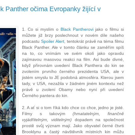
k Panther očima Evropanky žijící v
1. Co si myslím o
Black Pantherovi
jako o filmu si
můžete již brzy poslechnout v novém díle našeho
podcastu
Spoiler Alert
, tentokrát právě na téma filmu
Black Panther. Ale v tomto článku se zaměřím spíš
na to, co vnímám ve svém okolí jako opravdu
zajímavou masovou reakci na film. Asi bude divné,
když přirovnám uvedení Black Panthera do kin se
zvolením prvního černého prezidenta USA, ale v
jistém smyslu to JE podobná atmosféra. Kterou jsem
tady, v USA, nezažila v žádném jiném kontextu než
právě u zvolení Obamy nebo nyní při uvedení
Černého pantera do kin.
2. A ať si o tom říká kdo chce co chce, jedno je jisté.
Filmy s takovým
(hmatatelným, finančně
vyjádřitelným, viditelným)
dopadem na společnost
prostě svůj význam mají. Jako obyvatel černé čtvrti
Brooklynu a častý návštěvník místních kin můžu