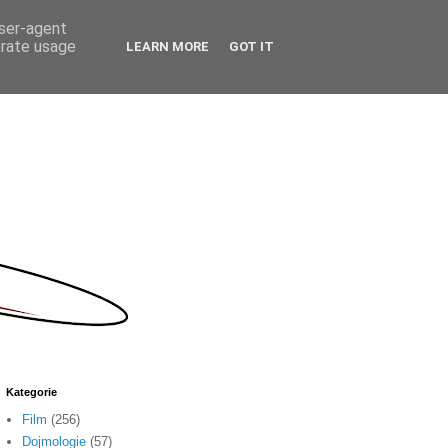
user-agent
erate usage
LEARN MORE
GOT IT
Kategorie
Film
(256)
Dojmologie
(57)