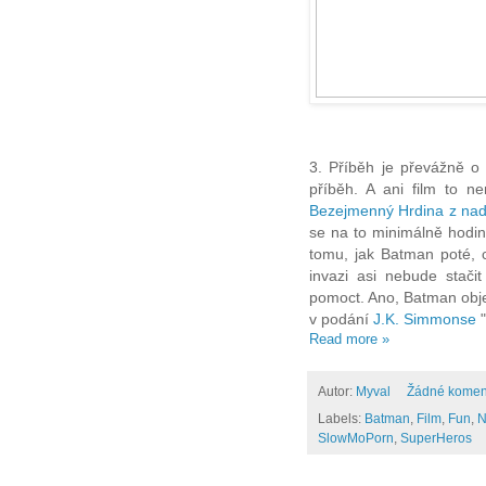
3. Příběh je převážně o
příběh. A ani film to 
Bezejmenný Hrdina z nadc
se na to minimálně hodin
tomu, jak Batman poté, c
invazi asi nebude stači
pomoct. Ano, Batman obje
v podání
J.K. Simmonse
"
Read more »
Autor:
Myval
Žádné komen
Labels:
Batman
,
Film
,
Fun
,
N
SlowMoPorn
,
SuperHeros