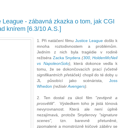
e League - zábavná zkazka o tom, jak CGI
ad knírem [6.3/10 A.S.]
1. Při natáčení filmu
Justice League
došlo k
mnoha roztodivnostem a problémům.
Jedním z nich byla tragédie v rodině
režiséra
Zacka Snydera
(
300
,
HoldenMcNeil
vs NapoleonSolo
),
která dokonce vedla k
tomu, že se dokončovacích prací
(včetně
signifikantních přetáček)
chopil do té doby u
JL působící jako scénárista,
Joss
Whedon
(režisér
Avengers
).
2. Ten dostal za úkol film
"zevtipnit a
prosvětlit
". Výsledkem toho je jistá tónová
nevyrovnanost. Která ale není úplně
nezajímavá, protože Snyderovy
"signature
scenes",
tzn. barevně přetuněné,
zpomalené a monstrózně kýčové záběry se