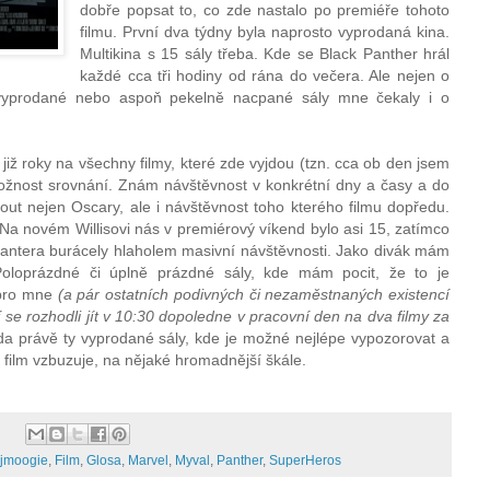
dobře popsat to, co zde nastalo po premiéře tohoto
filmu. První dva týdny byla naprosto vyprodaná kina.
Multikina s 15 sály třeba. Kde se Black Panther hrál
každé cca tři hodiny od rána do večera. Ale nejen o
 vyprodané nebo aspoň pekelně nacpané sály mne čekaly i o
 již roky na všechny filmy, které zde vyjdou (tzn. cca ob den jsem
žnost srovnání. Znám návštěvnost v konkrétní dny a časy a do
out nejen Oscary, ale i návštěvnost toho kterého filmu dopředu.
Na novém Willisovi nás v premiérový víkend bylo asi 15, zatímco
í Pantera burácely hlaholem masivní návštěvnosti. Jako divák mám
Poloprázdné či úplně prázdné sály, kde mám pocit, že to je
 pro mne
(a pár ostatních podivných či nezaměstnaných existencí
í se rozhodli jít v 10:30 dopoledne v pracovní den na dva filmy za
da právě ty vyprodané sály, kde je možné nejlépe vypozorovat a
film vzbuzuje, na nějaké hromadnější škále.
:
jmoogie
,
Film
,
Glosa
,
Marvel
,
Myval
,
Panther
,
SuperHeros