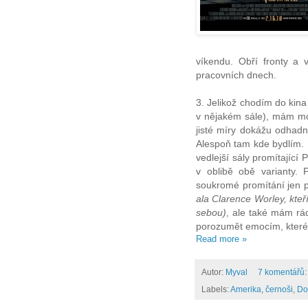
víkendu. Obří fronty a
pracovních dnech.
3. Jelikož chodím do kina
v nějakém sále), mám mo
jisté míry dokážu odhadn
Alespoň tam kde bydlím. 
vedlejší sály promítajíc
v oblibě obě varianty. 
soukromé promítání jen
ala Clarence Worley, kteř
sebou)
, ale také mám rá
porozumět emocím, které 
Read more »
Autor:
Myval
7 komentářů
Labels:
Amerika
,
černoši
,
Do