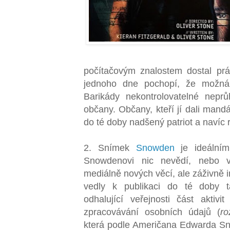
počítačovým znalostem dostal pr
jednoho dne pochopí, že možná 
Barikády nekontrolovatelné neprů
občany. Občany, kteří jí dali mand
do té doby nadšený patriot a navíc 
2. Snímek
Snowden
je ideálním
Snowdenovi nic nevědí, nebo 
mediálně nových věcí, ale záživně i
vedly k publikaci do té doby 
odhalující veřejnosti část aktivit
zpracovávání osobních údajů (
ro
která podle Američana Edwarda 