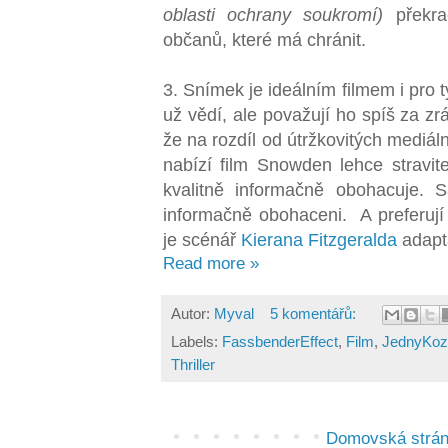
oblasti ochrany soukromí)
překra
občanů, které má chránit.
3. Snímek je ideálním filmem i pro
už vědí, ale považují ho spíš za z
že na rozdíl od útržkovitých mediáln
nabízí film Snowden lehce stravit
kvalitně informačně obohacuje. S
informačně obohaceni. A preferují
je scénář
Kierana Fitzgeralda
adapt
Read more »
Autor:
Myval
5 komentářů:
Labels:
FassbenderEffect
,
Film
,
JednyKoz
Thriller
Domovská strá