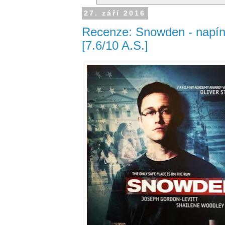
27. září 2016
Recenze: Snowden - napína
[7.6/10 A.S.]