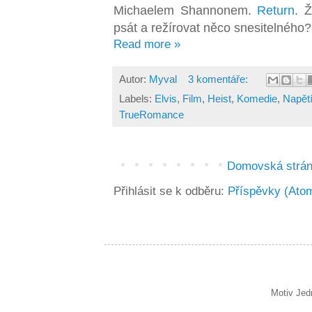
Michaelem Shannonem.
Return
. 
psát a režírovat něco snesitelného
Read more »
Autor:
Myval
3 komentáře:
Labels:
Elvis
,
Film
,
Heist
,
Komedie
,
Napět
TrueRomance
Domovská strá
Přihlásit se k odběru:
Příspěvky (Ato
Motiv Jed