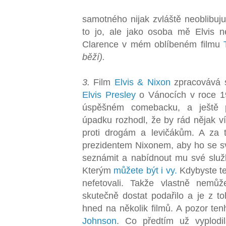
samotného nijak zvláště neoblibuj
to jo, ale jako osoba mě Elvis ne
Clarence v mém oblíbeném filmu
běží).
3.
Film
Elvis & Nixon
zpracovává s
Elvis Presley
o Vánocích v roce 19
úspěšném comebacku, a ještě 
úpadku rozhodl, že by rád nějak v
proti drogám a levičákům. A za 
prezidentem Nixonem, aby ho se 
seznámit a nabídnout mu své služb
Kterým
můžete být i vy.
Kdybyste ted
nefetovali. Takže vlastně nemů
skutečně dostat podařilo a je z to
hned na několik filmů. A pozor te
Johnson
. Co předtím už vyplodil