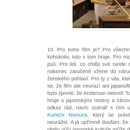
10. Pro koho film je? Pro všec
kohokoliv, kdo v tom hraje. Pro ro
psů. Pro lidi, co chtějí své rande 
nakonec zaručeně vžene do náruče
ženského pohlaví. Pro ty z vás, kte
se, že film ale neurazí ani japano
bylo zjevné, že Anderson netvrdí
"t
hraje s japonskými motivy a zárove
odkaz rád, navíc scénář s ním u
Kunichi Nomura
, který se práv
neurážel. A já upřímně doufám, že s
obdiv vůči japonské kultuře může d