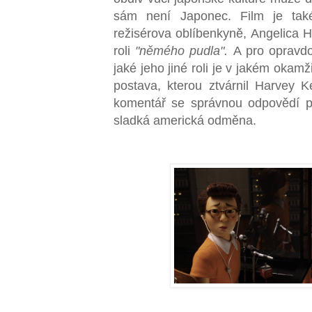
sám není Japonec. Film je také
režisérova oblíbenkyně, Angelica 
roli
"němého pudla".
A pro opravdov
jaké jeho jiné roli je v jakém oka
postava, kterou ztvárnil Harvey Ke
komentář se správnou odpovědí p
sladká americká odměna.