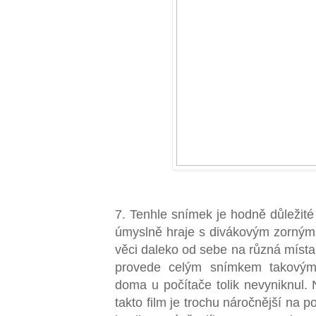
7. Tenhle snímek je hodně důležité 
úmyslně hraje s divákovým zorným
věci daleko od sebe na různá místa p
provede celým snímkem takovým
doma u počítače tolik nevyniknul.
takto film je trochu náročnější na 