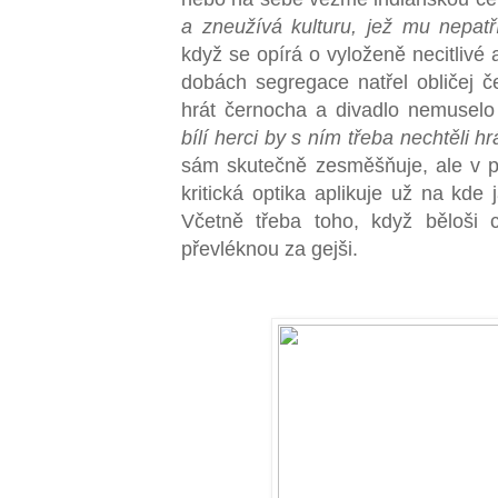
a zneužívá kulturu, jež mu nepatř
když se opírá o vyloženě necitlivé a
dobách segregace natřel obličej 
hrát černocha a divadlo nemuselo 
bílí herci by s ním třeba nechtěli hr
sám skutečně zesměšňuje, ale v po
kritická optika aplikuje už na kde 
Včetně třeba toho, když běloši 
převléknou za gejši.