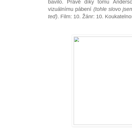
bavilo. Právě díky tomu Anderso
vizuálnímu pábení
(tohle slovo jse
teď)
. Film: 10. Žánr: 10. Koukatelno