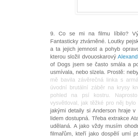
9. Co se mi na filmu líbilo? V
Fantasticky ztvárněné. Loutky pejs
a ta jejich jemnost a pohyb oprav
kterou složil dvouoskarový
Alexand
of Dogs jsem se často smála a p
usmívala, nebo slzela. Prostě: neb
mě bavila závěrečná linka s arm
úvodní brutální záběr na krysy k
pohled na psí kostru. Naprost
vysvětloval, jak těžké pro něj byl
jakými detaily si Anderson hraje v 
lidem dostupná. Třeba extrakce Ata
udělaná. A jako vždy musím ohodn
filmařům, kteří jako dospělí umí p