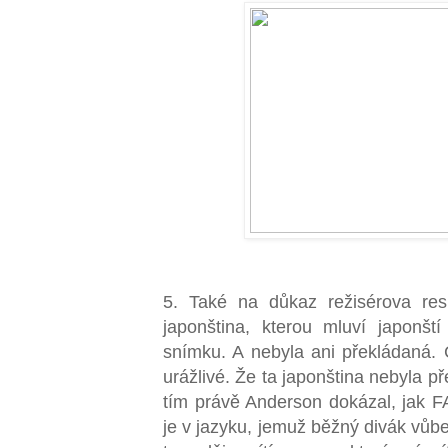
5. Také na důkaz režisérova res
japonština, kterou mluví japonští
snímku. A nebyla ani překládaná. C
urážlivé. Že ta japonština nebyla p
tím právě Anderson dokázal, jak F
je v jazyku, jemuž běžný divák vůb