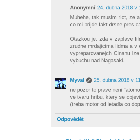
Anonymní
24. dubna 2018 v 
Muhehe, tak musim rict, ze a
co mi prijde fakt drsne pres c
Otazkou je, zda v zaplave fi
zrudne mrdajicima lidma a v 
vypreparovanejch Cinanu lze
vybuchu nad Nagasaki.
Myval
25. dubna 2018 v 1
ne pozor to prave neni "atomo
ve tvaru hribu, ktery se obje
(treba motor od letadla co do
Odpovědět