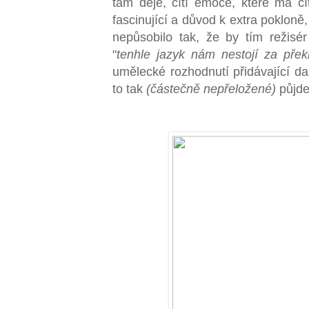
tam děje, cítí emoce, které má cít
fascinující a důvod k extra pokloně
nepůsobilo tak, že by tím režisér
"
tenhle jazyk nám nestojí za přek
umělecké rozhodnutí přidávající da
to tak
(částečně nepřeložené)
půjde