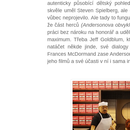
autenticky působící dětský pohle
skvěle uměl Steven Spielberg, ale
vůbec neprojevilo. Ale tady to fung
že část herců
(Andersonova obvykl
práci bez nároku na honorář a uděla
maximum. Třeba Jeff Goldblum, kt
natáčet někde jinde, své dialogy 
Frances McDormand zase Andersona 
jeho filmů a své účasti v ní i sama 