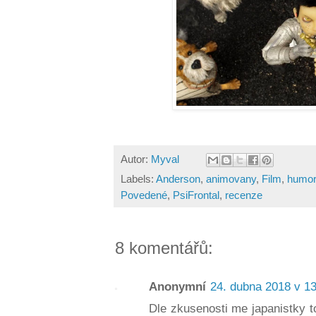
Autor:
Myval
Labels:
Anderson
,
animovany
,
Film
,
humor
Povedené
,
PsiFrontal
,
recenze
8 komentářů:
Anonymní
24. dubna 2018 v 1
Dle zkusenosti me japanistky t