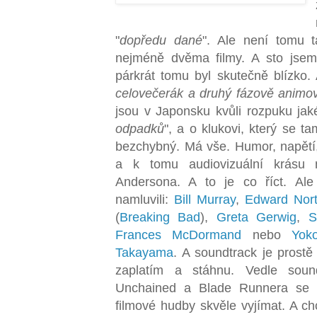
"
dopředu dané
". Ale není tomu 
nejméně dvěma filmy. A sto jsem 
párkrát tomu byl skutečně blízko.
celovečerák a druhý fázově animo
jsou v Japonsku kvůli rozpuku jaké
odpadků
", a o klukovi, který se t
bezchybný. Má vše. Humor, napětí, s
a k tomu audiovizuální krásu
Andersona. A to je co říct
. Ale
namluvili:
Bill Murray
,
Edward Nor
(
Breaking Bad
),
Greta Gerwig
,
S
Frances McDormand
nebo
Yok
Takayama
.
A soundtrack je prostě 
zaplatím a stáhnu. Vedle sou
Unchained a Blade Runnera se 
filmové hudby skvěle vyjímat. A ch