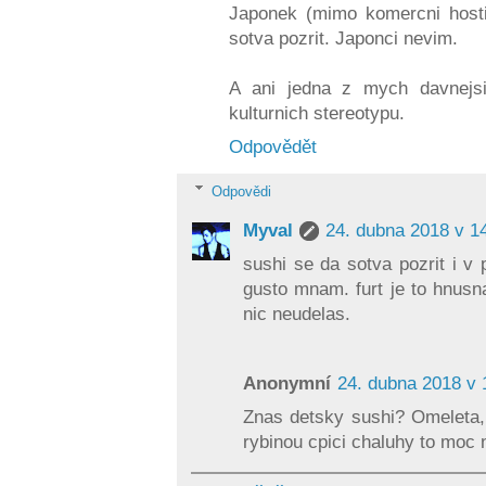
Japonek (mimo komercni hosti
sotva pozrit. Japonci nevim.
A ani jedna z mych davnejsi
kulturnich stereotypu.
Odpovědět
Odpovědi
Myval
24. dubna 2018 v 1
sushi se da sotva pozrit i v
gusto mnam. furt je to hnusn
nic neudelas.
Anonymní
24. dubna 2018 v 
Znas detsky sushi? Omeleta, 
rybinou cpici chaluhy to moc 