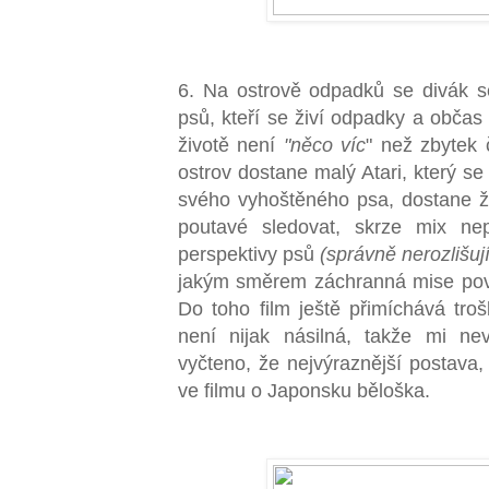
6. Na ostrově odpadků se divák 
psů, kteří se živí odpadky a občas s
životě není
"něco víc
" než zbytek 
ostrov dostane malý Atari, který se 
svého vyhoštěného psa, dostane ž
poutavé sledovat, skrze mix ne
perspektivy psů
(správně nerozlišuj
jakým směrem záchranná mise pov
Do toho film ještě přimíchává troš
není nijak násilná, takže mi ne
vyčteno, že nejvýraznější postava,
ve filmu o Japonsku běloška.