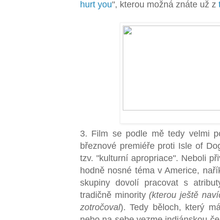
hurt you
", kterou možná znáte už z
3. Film se podle mě tedy velmi 
březnové premiéře proti Isle of Do
tzv. "kulturní apropriace". Neboli př
hodně nosné téma v Americe, naříka
skupiny dovolí pracovat s atribut
tradičně minority
(kterou ještě naví
zotročoval
). Tedy běloch, který m
nebo na sebe vezme indiánskou čele