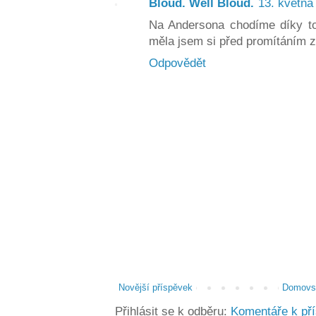
Bloud. Well Bloud.
13. května
Na Andersona chodíme díky tob
měla jsem si před promítáním zob
Odpovědět
Novější příspěvek
Domovsk
Přihlásit se k odběru:
Komentáře k př