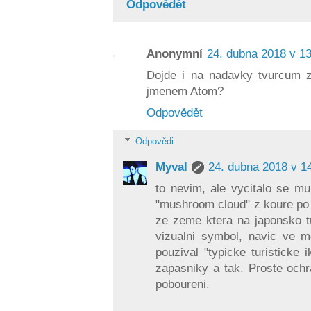
Odpovědět
Anonymní
24. dubna 2018 v 1
Dojde i na nadavky tvurcum 
jmenem Atom?
Odpovědět
Odpovědi
Myval
24. dubna 2018 v 1
to nevim, ale vycitalo se mu
"mushroom cloud" z koure po e
ze zeme ktera na japonsko tu
vizualni symbol, navic ve 
pouzival "typicke turisticke
zapasniky a tak. Proste ochr
poboureni.