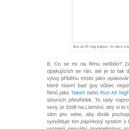
dva ze tří maj kapuci. to něco z
8. Co se mi na filmu nelíbilo? Z
opakujících se rán, ale je to tak 
vývoj příběhu místo jako opakování
které hlavní bad guy vůbec nepot
filmů jako
Taken
nebo
Run All Nigh
slovních přestřelek. To tady napr
sexy, je čistě na Liamovi, aby si to
sám pro sebe, aby divák pochop
vysvětluje ten papírkový systém s l
vrozený sexuální magnetismus ro