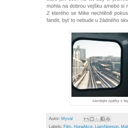
mohla na dobrou vejšku a/nebo si r
Z kterého se Mike nechtěně pokus
fandit, byť to nebude u žádného sk
zavolejte zpátky s l
Autor:
Myval
Labels:
Film
,
HuraAkce
,
LiamNeeson
,
Mal