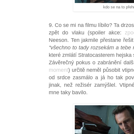
kdo se na to pře
9. Co se mi na filmu líbilo? Ta drzo
zpět do vlaku (spoiler akce:
zpo
Neeson. Ten jakmile přestane řešit
"všechno to tady rozsekám a tebe 
které zmlátí Stratocasterem hejska 
Závěrečný pokus o zabránění další
moment
) určitě neměl působit vtipn
od srdce zasmálo a já ho tak pov
jinak, než režisér zamýšlel. Vtip
mne taky bavilo.