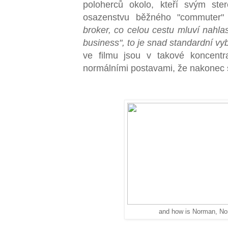
poloherců okolo, kteří svým ste
osazenstvu běžného "commuter
broker, co celou cestu mluví nahla
business", to je snad standardní v
ve filmu jsou v takové koncentr
normálními postavami, že nakonec s
and how is Norman, Nor