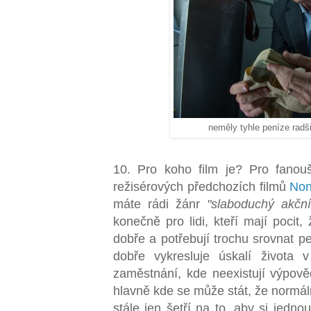
neměly tyhle peníze radši
10. Pro koho film je? Pro fano
režisérových předchozích filmů
Non
máte rádi žánr
"slaboduchý akční 
konečně pro lidi, kteří mají pocit,
dobře a potřebují trochu srovnat p
dobře vykresluje úskalí života 
zaměstnání, kde neexistují výpově
hlavně kde se může stát, že normáln
stále jen šetří na to, aby si jedno