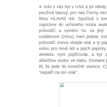
4. Kdo z vás byl v USA a jel někdy
používá takový, pro nás Čechy nezvy
filmu HLAVNÍ roli. Spočívá v tom,
zapíchne do určeného místa sed
průvodčí a vymění ho za jiný 
vzdálenost (zónu), kam jedete. Kdy
průvodčí znova obejde vlak a ty pa
volno pro nové lidi a jejich papírky
detektiv, nyní pojišťovák, a by
důležitou osobu ve vlaku. Dostane j
B) že jede do konečné stanice, C
"nepatří na ten vlak".