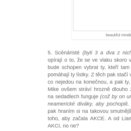
beautiful mindi
5. Scénáristé
(byli 3 a dva z nic
opírají o to, že se ve vlaku skoro 
bude schopen vybrat ty, kteří ta
pomáhají ty lístky. Z těch pak stačí v
co nejedou na konečnou, a pak ty, 
Mike ovšem stráví hrozně dlouho z
na sedadlech funguje
(což by on ur
neamerické diváky, aby pochopili, 
pak hraním si na takovou smutnější
toho, aby začala AKCE. A od Lia
AKCI, no ne?