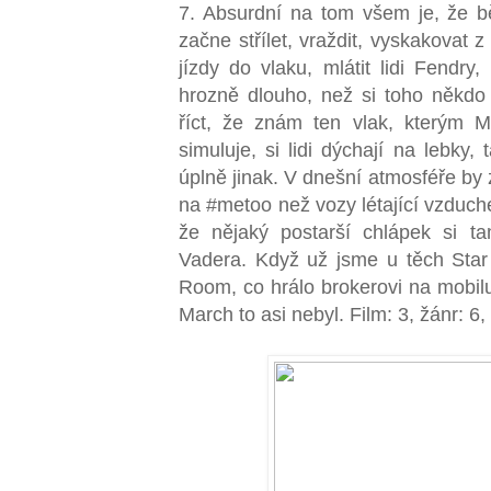
7. Absurdní na tom všem je, že 
začne střílet, vraždit, vyskakovat 
jízdy do vlaku, mlátit lidi Fendry,
hrozně dlouho, než si toho někdo
říct, že znám ten vlak, kterým Mi
simuluje, si lidi dýchají na lebky
úplně jinak. V dnešní atmosféře by 
na #metoo než vozy létající vzduch
že nějaký postarší chlápek si 
Vadera. Když už jsme u těch Star
Room, co hrálo brokerovi na mobilu
March to asi nebyl. Film: 3, žánr: 6,