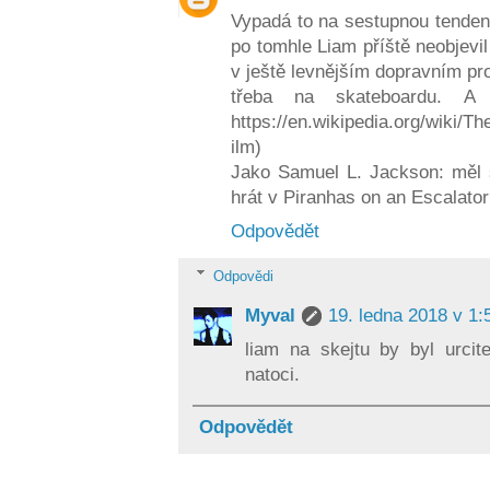
Vypadá to na sestupnou tenden
po tomhle Liam příště neobjevil
v ještě levnějším dopravním pr
třeba na skateboardu. A
https://en.wikipedia.org/wiki/T
ilm)
Jako Samuel L. Jackson: měl 
hrát v Piranhas on an Escalato
Odpovědět
Odpovědi
Myval
19. ledna 2018 v 1:
liam na skejtu by byl urci
natoci.
Odpovědět