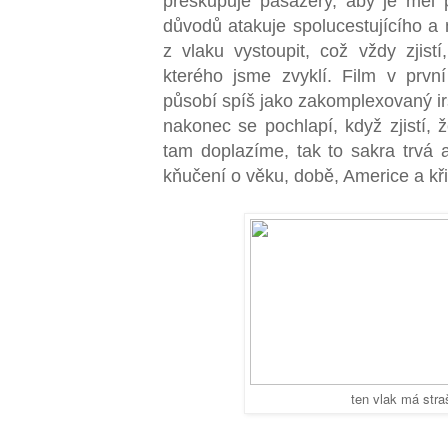
přeskupuje pasažéry, aby je měl p
důvodů atakuje spolucestujícího a 
z vlaku vystoupit, což vždy zjistí
kterého jsme zvyklí. Film v prv
působí spíš jako zakomplexovaný ir
nakonec se pochlapí, když zjistí, 
tam doplazíme, tak to sakra trvá
kňučení o věku, době, Americe a kř
ten vlak má str