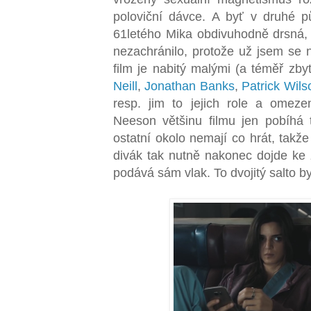
poloviční dávce. A byť v druhé p
61letého Mika obdivuhodně drsná, 
nezachránilo, protože už jsem se n
film je nabitý malými (a téměř zb
Neill
,
Jonathan Banks
,
Patrick Wils
resp. jim to jejich role a omez
Neeson většinu filmu jen pobíhá
ostatní okolo nemají co hrát, takže
divák tak nutně nakonec dojde ke z
podává sám vlak. To dvojitý salto b