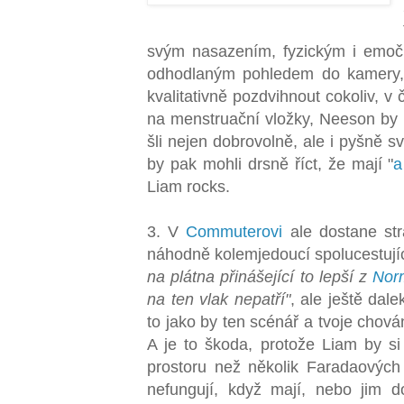
svým nasazením, fyzickým i emo
odhodlaným pohledem do kamery,
kvalitativně pozdvihnout cokoliv, v
na menstruační vložky, Neeson by u
šli nejen dobrovolně, ale i pyšně 
by pak mohli drsně říct, že mají "
a
Liam rocks.
3. V
Commuterovi
ale dostane str
náhodně kolemjedoucí spolucestuj
na plátna přinášející to lepší z
Nor
na ten vlak nepatří"
, ale ještě dal
to jako by ten scénář a tvoje chov
A je to škoda, protože Liam by si 
prostoru než několik Faradaových 
nefungují, když mají, nebo jim d