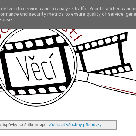
deliver its services and to analyze traffic. Your IP address and 
formance and security metrics to ensure quality of service, gen
abuse.
příspěvky se štítkem
rap
.
Zobrazit všechny příspěvky