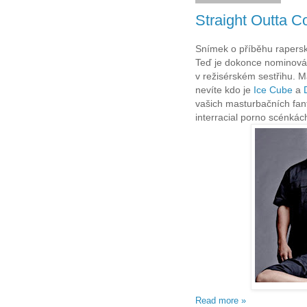
Straight Outta Co
Snímek o příběhu rapers
Teď je dokonce nominován
v režisérském sestřihu. 
nevíte kdo je
Ice Cube
a
vašich masturbačních fant
interracial porno scénkác
Read more »