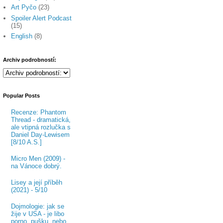
Art Pyčo
(23)
Spoiler Alert Podcast
(15)
English
(8)
Archiv podrobností:
Popular Posts
Recenze: Phantom
Thread - dramatická,
ale vtipná rozlučka s
Daniel Day-Lewisem
[8/10 A.S.]
Micro Men (2009) -
na Vánoce dobrý.
Lisey a její příběh
(2021) - 5/10
Dojmologie: jak se
žije v USA - je libo
porno, pušku, nebo