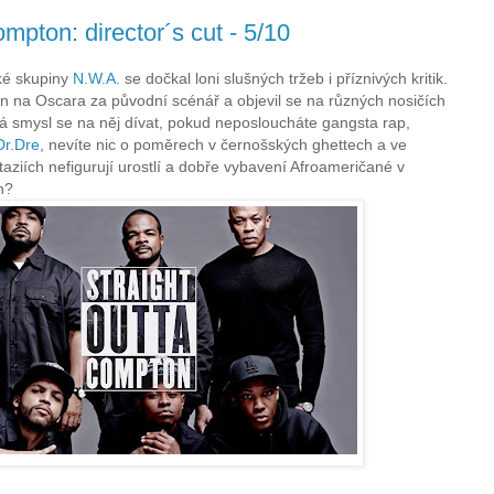
mpton: director´s cut - 5/10
ké skupiny
N.W.A
. se dočkal loni slušných tržeb i příznivých kritik.
 na Oscara za původní scénář a objevil se na různých nosičích
Má smysl se na něj dívat, pokud neposloucháte gangsta rap,
Dr.Dre
, nevíte nic o poměrech v černošských ghettech a ve
aziích nefigurují urostlí a dobře vybavení Afroameričané v
h?