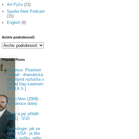
Art Pyčo
(23)
Spoiler Alert Podcast
(15)
English
(8)
Archiv podrobností:
Popular Posts
Recenze: Phantom
Thread - dramatická,
ale vtipná rozlučka s
Daniel Day-Lewisem
[8/10 A.S.]
Micro Men (2009) -
na Vánoce dobrý.
Lisey a její příběh
(2021) - 5/10
Dojmologie: jak se
žije v USA - je libo
porno, pušku, nebo