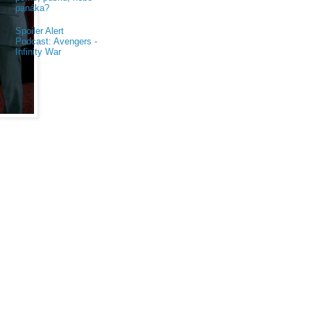
panáka?
Spoiler Alert
Podcast: Avengers -
Infinity War