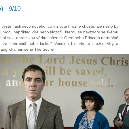
) - 9/10
e byste našli něco nového, co v životě hrozně chcete, ale nešlo by
ší moci, například víře nebo filozofii, kterou se navzdory selskému
litní sex, obrovskou várku sušenek Oreo nebo Prince s normálně
 ze zahraničí nebo lásku? Veselou historku o srážce víry a
 anglická minisérie The Secret.