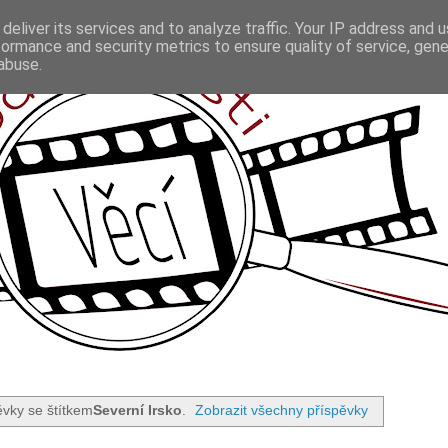
deliver its services and to analyze traffic. Your IP address and 
formance and security metrics to ensure quality of service, gen
abuse.
ěvky se štítkem
Severní Irsko
.
Zobrazit všechny příspěvky