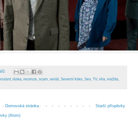
ářů:
erulant
,
láska
,
recenze
,
scam
,
seriál
,
Severní Irsko
,
Sex
,
TV
,
víra
,
vražda
,
Domovská stránka
Starší příspěvky
ěvky (Atom)