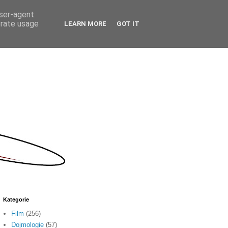
user-agent
erate usage
LEARN MORE
GOT IT
Kategorie
Film
(256)
Dojmologie
(57)