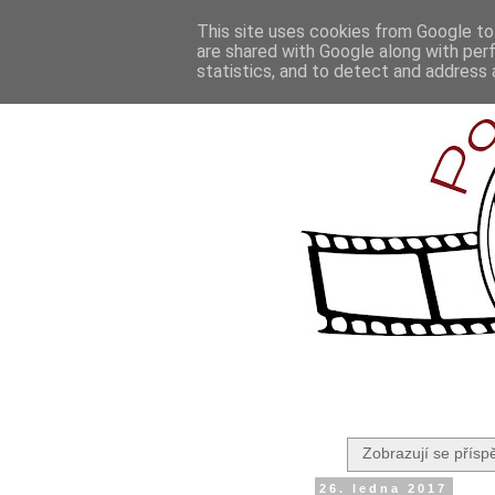
This site uses cookies from Google to 
are shared with Google along with per
statistics, and to detect and address 
Zobrazují se přísp
26. ledna 2017