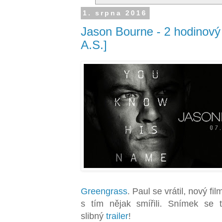
1. srpna 2016
Jason Bourne - 2 hodinový
A.S.]
Greengrass
. Paul se vrátil, nový fi
s tím nějak smířili. Snímek se 
slibný
trailer
!