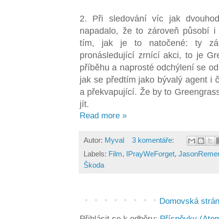
2. Při sledování víc jak dvouho
napadalo, že to zároveň působí i
tím, jak je to natočené: ty zá
pronásledující zrnící akci, to je G
příběhu a naprosté odchýlení se o
jak se předtím jako bývalý agent i č
a překvapující. Že by to Greengrass
jít.
Read more »
Autor:
Myval
3 komentáře:
Labels:
Film
,
IPrayWeForget
,
JasonReme
Škoda
Domovská strá
Přihlásit se k odběru:
Příspěvky (Ato