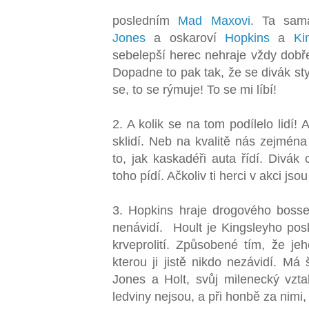
posledním
Mad Maxovi
. Ta sam
Jones
a oskaroví
Hopkins
a
Ki
sebelepší herec nehraje vždy dobře
Dopadne to pak tak, že se divák sty
se, to se rýmuje! To se mi líbí!
2. A kolik se na tom podílelo lidí
sklidí. Neb na kvalitě nás zejména
to, jak kaskadéři auta řídí. Divá
toho pídí. Ačkoliv ti herci v akci jsou
3. Hopkins hraje drogového bosse, 
nenávidí. Hoult je Kingsleyho pos
krveprolití. Způsobené tím, že jeho
kterou ji jistě nikdo nezávidí. Má 
Jones a Holt, svůj milenecký vzt
ledviny nejsou, a při honbě za nimi,