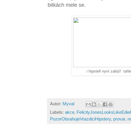
bitkách mele se.
i hipsteři nyní zabíjí! tah
Autor:
Myval
Labels:
akce
,
FelicityJonesLooksLikeEd
PozorObsahujeVrazdiciHipstery
,
provar
,
r