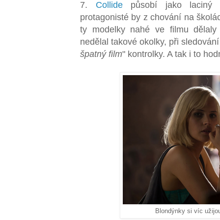
7.
Collide
působí jako laciný
protagonisté by z chování na školác
ty modelky nahé ve filmu dělaly 
nedělal takové okolky, při sledování
špatný film
" kontrolky. A tak i to ho
Blondýnky si víc užijou