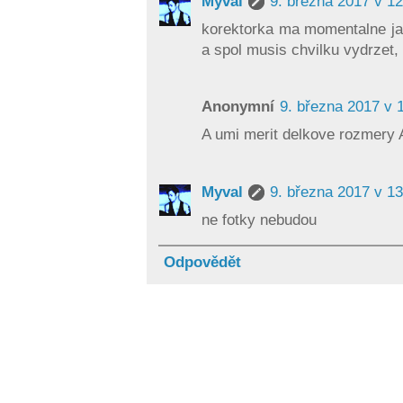
Myval
9. března 2017 v 12
korektorka ma momentalne jar
a spol musis chvilku vydrzet,
Anonymní
9. března 2017 v 
A umi merit delkove rozmery
Myval
9. března 2017 v 13
ne fotky nebudou
Odpovědět