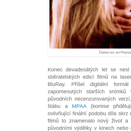
Žádnej sex ani Phanta
Konec devadesátých let se nesl
sběratelských edicí filmů na las
BluRay. Přišel digitální form
zapomenutých starších snímků
původních necenzurovaných verzí,
štábu a
MPAA
(komise přiděluj
ovlivňující finální podobu díla skrz
filmů to znamenalo nový život a
původními výdělky v kinech nebo 