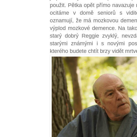
použit. Pětka opět přímo navazuje 
ocitáme v domě seniorů s vidit
oznamují, že má mozkovou demenc
výplod mozkové demence. Na takov
starý dobrý Reggie zvyklý, nevz
starými známými i s novými posta
kterého budete chtít brzy vidět mrtv