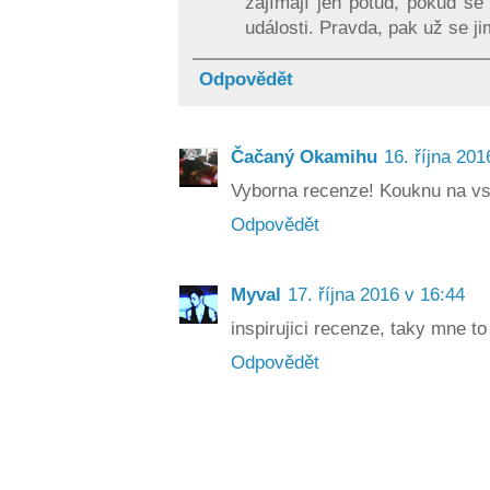
zajímají jen potud, pokud se
události. Pravda, pak už se j
Odpovědět
Čačaný Okamihu
16. října 201
Vyborna recenze! Kouknu na v
Odpovědět
Myval
17. října 2016 v 16:44
inspirujici recenze, taky mne t
Odpovědět