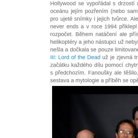
Hollywood se vypořádal s drzostí
oceánu jejím pozřením (nebo samy
pro ujeté snímky i jejich tvůrce. Ale
never ends a v roce 1994 přiklepl 
rozpočet. Během natáčení ale přís
helikoptéry a jeho nástupci už nebyl
nešla a dočkala se pouze limitovan
III: Lord of the Dead
už je zjevná t
začátku každého dílu pomocí chytrý
s předchozím. Fanoušky ale těšilo,
sestava a mytologie a příběh se opě