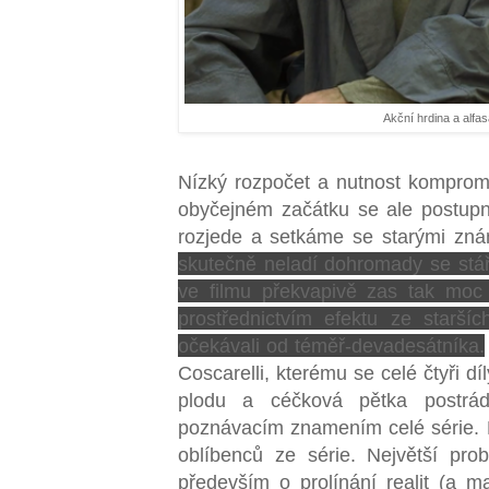
Akční hrdina a alfa
Nízký rozpočet a nutnost kompromi
obyčejném začátku se ale postupn
rozjede a setkáme se starými zn
skutečně neladí dohromady se stá
ve filmu překvapivě zas tak moc
prostřednictvím efektu ze starší
očekávali od téměř-devadesátníka.
Coscarelli, kterému se celé čtyři díl
plodu a céčková pětka postrád
poznávacím znamením celé série. 
oblíbenců ze série. Největší pro
především o prolínání realit (a m