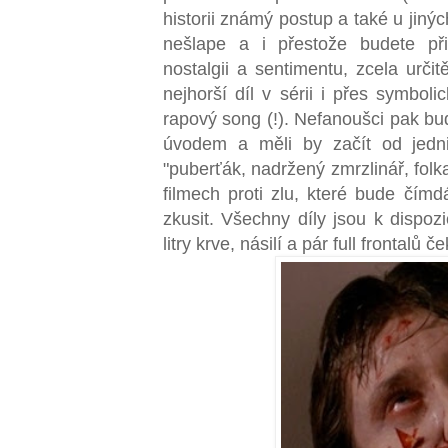
historii známý postup a také u jiný
nešlape a i přestože budete při
nostalgii a sentimentu, zcela urč
nejhorší díl v sérii i přes symbol
rapový song (!). Nefanoušci pak bu
úvodem a měli by začít od jedni
"puberťák, nadržený zmrzlinář, folka
filmech proti zlu, které bude čímd
zkusit. Všechny díly jsou k dispo
litry krve, násilí a pár full frontalů 