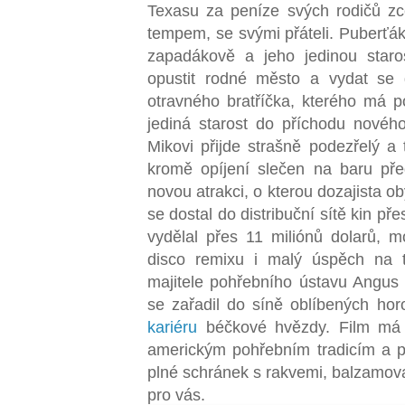
Texasu za peníze svých rodičů zc
tempem, se svými přáteli. Puberťá
zapadákově a jeho jedinou staros
opustit rodné město a vydat se 
otravného bratříčka, kterého má po
jediná starost do příchodu nového
Mikovi přijde strašně podezřelý a
kromě opíjení slečen na baru pře
novou atrakci, o kterou dozajista o
se dostal do distribuční sítě kin 
vydělal přes 11 miliónů dolarů, 
disco remixu i malý úspěch na t
majitele pohřebního ústavu Angus
se zařadil do síně oblíbených ho
kariéru
béčkové hvězdy. Film má 
americkým pohřebním tradicím a 
plné schránek s rakvemi, balzamovac
pro vás.