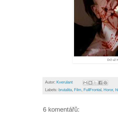
Drž už h
Autor:
Kverulant
Labels:
brutalita
,
Film
,
FullFrontal
,
Horor
,
h
6 komentářů: