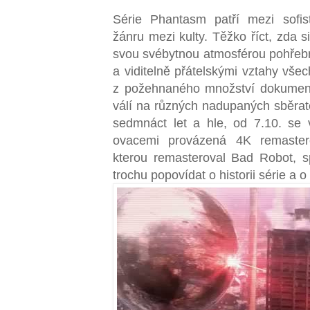
Série Phantasm patří mezi sofis
žánru mezi kulty. Těžko říct, zda 
svou svébytnou atmosférou pohřeb
a viditelně přátelskými vztahy vše
z požehnaného množství dokumentů
válí na různých nadupaných sběrat
sedmnáct let a hle, od 7.10. se 
ovacemi provázená 4K remaster
kterou remasteroval Bad Robot, s
trochu popovídat o historii série a 