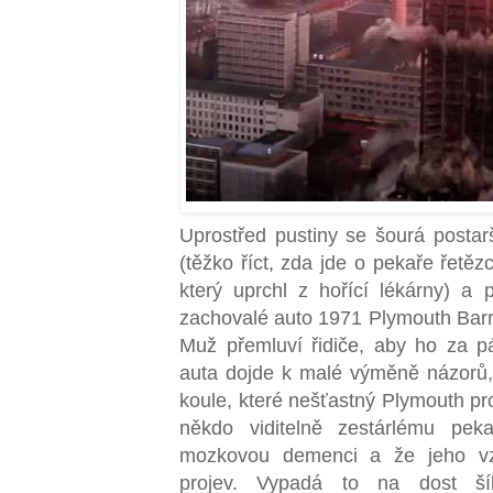
Uprostřed pustiny se šourá posta
(těžko říct, zda jde o pekaře řetě
který uprchl z hořící lékárny) a 
zachovalé auto 1971 Plymouth Barr
Muž přemluví řidiče, aby ho za pár
auta dojde k malé výměně názorů, p
koule, které nešťastný Plymouth pro
někdo viditelně zestárlému pek
mozkovou demenci a že jeho vz
projev. Vypadá to na dost š