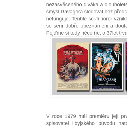
nezasvěceného diváka a dlouholet
smysl Ravagera sledovat bez předch
nefunguje. Tenhle sci-fi horor vznikl 
se sérií dobře obeznámeni a doufal
Pojďme si tedy něco říct o 37let trvaj
V roce 1979 měl premiéru její prvn
spisovatel libyjského původu nat