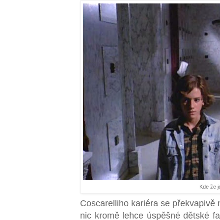
Kde že j
Coscarelliho kariéra se překvapivě n
nic kromě lehce úspěšné dětské f