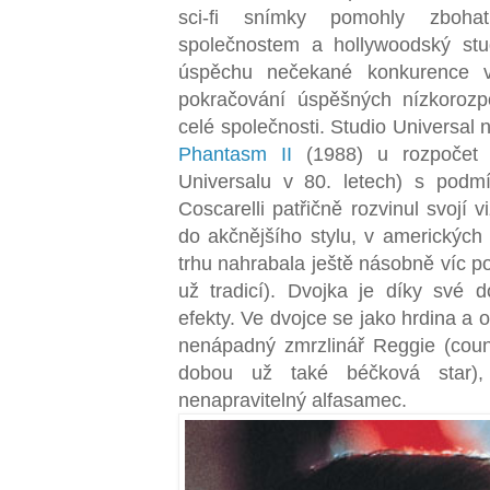
sci-fi snímky pomohly zboha
společnostem a hollywoodský st
úspěchu nečekané konkurence v
pokračování úspěšných nízkorozp
celé společnosti. Studio Universal
Phantasm II
(1988) u rozpočet 3 
Universalu v 80. letech) s podm
Coscarelli patřičně rozvinul svojí 
do akčnějšího stylu, v amerických
trhu nahrabala ještě násobně víc po 
už tradicí). Dvojka je díky své 
efekty. Ve dvojce se jako hrdina a
nenápadný zmrzlinář Reggie (cou
dobou už také béčková star)
nenapravitelný alfasamec.