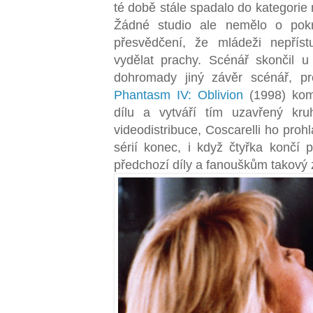
té době stále spadalo do kategorie
Žádné studio ale nemělo o pokr
přesvědčení, že mládeži nepříst
vydělat prachy. Scénář skončil u
dohromady jiný závěr scénář, p
Phantasm IV: Oblivion
(1998) komb
dílu a vytváří tím uzavřený kr
videodistribuce, Coscarelli ho prohl
sérií konec, i když čtyřka konč
předchozí díly a fanouškům takový z