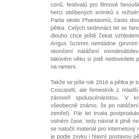
conů, festivalů pro filmové fanouš
herci oblíbených snímků s režiséry
Parta okolo Phantasmů, často dos
pětka. Celých sedmnáct let se fanou
dlouho chce ještě čekat vzhledem
Angus Scrimm nemládne (prvním d
skončení natáčení osmdesátidev
takovém věku si jistě nedovedete p
na rameni.
Takže se píše rok 2016 a pětka je ta
Coscarelli, ale řemeslník z mladš
zároveň spoluscénáristou. V kr
všeobecně známo, že po natáčení
zemřel). Pár let trvala postprodu
volném čase, tedy návrat k plně n
se natočil materiál pro internetový
je podle zvyku i hlavní postavou pě