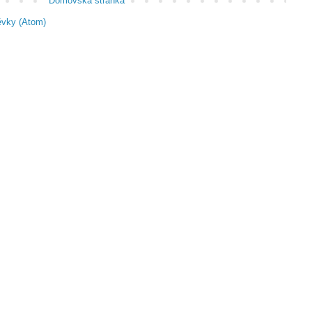
Domovská stránka
ěvky (Atom)