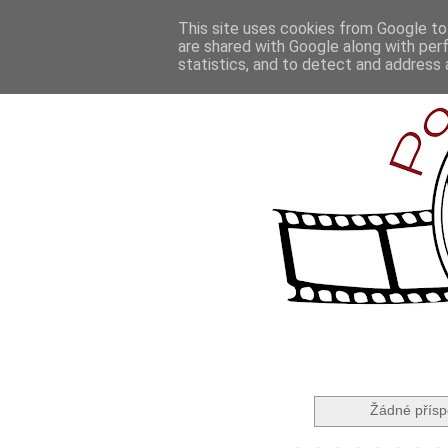
This site uses cookies from Google to 
are shared with Google along with per
statistics, and to detect and address 
Žádné přísp