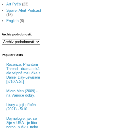
Art Pyčo
(23)
Spoiler Alert Podcast
(15)
English
(8)
Archiv podrobností:
Popular Posts
Recenze: Phantom
Thread - dramatická,
ale vtipná rozlučka s
Daniel Day-Lewisem
[8/10 A.S.]
Micro Men (2009) -
na Vánoce dobrý.
Lisey a její příběh
(2021) - 5/10
Dojmologie: jak se
žije v USA - je libo
porno, pušku, nebo