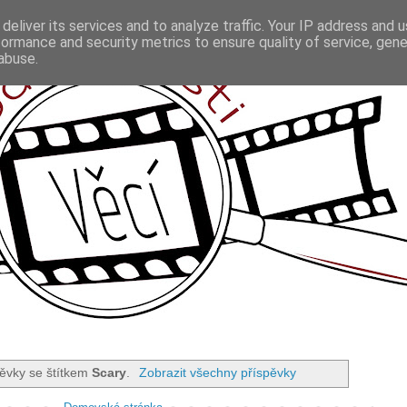
deliver its services and to analyze traffic. Your IP address and 
formance and security metrics to ensure quality of service, gen
abuse.
ěvky se štítkem
Scary
.
Zobrazit všechny příspěvky