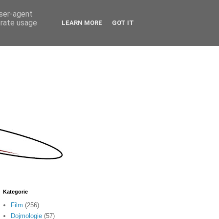
user-agent
erate usage
LEARN MORE
GOT IT
Kategorie
Film
(256)
Dojmologie
(57)