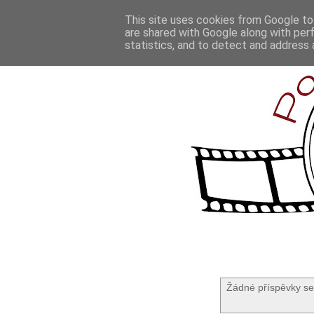
This site uses cookies from Google to 
are shared with Google along with per
statistics, and to detect and address 
Žádné příspěvky se