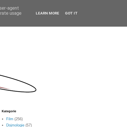
user-agent
erate usage
LEARN MORE
GOT IT
Kategorie
Film
(256)
Dojmologie
(57)