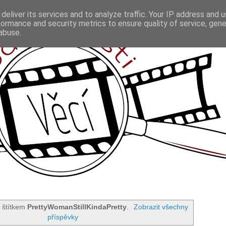
deliver its services and to analyze traffic. Your IP address and 
formance and security metrics to ensure quality of service, gen
abuse.
 štítkem
PrettyWomanStillKindaPretty
.
Zobrazit všechny
příspěvky