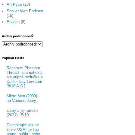
Art Pyčo
(23)
Spoiler Alert Podcast
(15)
English
(8)
Archiv podrobností:
Popular Posts
Recenze: Phantom
Thread - dramatická,
ale vtipná rozlučka s
Daniel Day-Lewisem
[8/10 A.S.]
Micro Men (2009) -
na Vánoce dobrý.
Lisey a její příběh
(2021) - 5/10
Dojmologie: jak se
žije v USA - je libo
porno, pušku, nebo