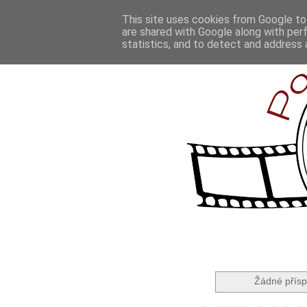
This site uses cookies from Google to 
are shared with Google along with per
statistics, and to detect and address 
Žádné přísp