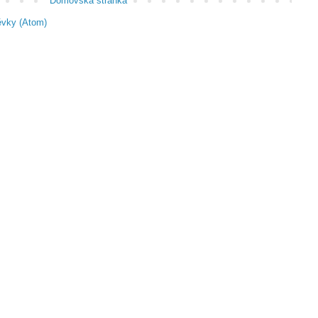
Domovská stránka
ěvky (Atom)