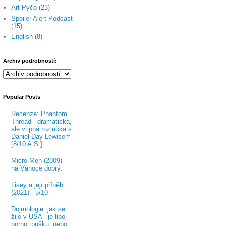
Art Pyčo
(23)
Spoiler Alert Podcast
(15)
English
(8)
Archiv podrobností:
Popular Posts
Recenze: Phantom
Thread - dramatická,
ale vtipná rozlučka s
Daniel Day-Lewisem
[8/10 A.S.]
Micro Men (2009) -
na Vánoce dobrý.
Lisey a její příběh
(2021) - 5/10
Dojmologie: jak se
žije v USA - je libo
porno, pušku, nebo