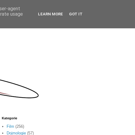
user-agent
erate usage
LEARN MORE
GOT IT
Kategorie
Film
(256)
Dojmologie
(57)