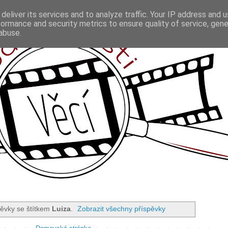
deliver its services and to analyze traffic. Your IP address and 
formance and security metrics to ensure quality of service, gen
abuse.
ěvky se štítkem
Luiza
.
Zobrazit všechny příspěvky