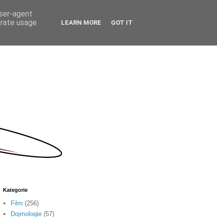
user-agent
erate usage
LEARN MORE
GOT IT
Kategorie
Film
(256)
Dojmologie
(57)