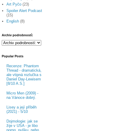
Art Pyčo
(23)
Spoiler Alert Podcast
(15)
English
(8)
Archiv podrobností:
Popular Posts
Recenze: Phantom
Thread - dramatická,
ale vtipná rozlučka s
Daniel Day-Lewisem
[8/10 A.S.]
Micro Men (2009) -
na Vánoce dobrý.
Lisey a její příběh
(2021) - 5/10
Dojmologie: jak se
žije v USA - je libo
porno, pušku, nebo