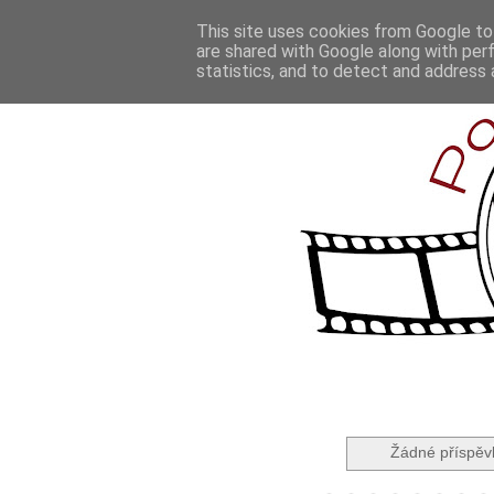
This site uses cookies from Google to 
are shared with Google along with per
statistics, and to detect and address 
Žádné příspěv