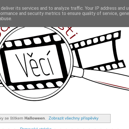
deliver its services and to analyze traffic. Your IP address and 
formance and security metrics to ensure quality of service, gen
abuse.
ky se štítkem
Halloween
.
Zobrazit všechny příspěvky