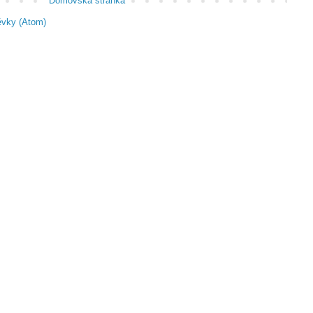
Domovská stránka
ěvky (Atom)