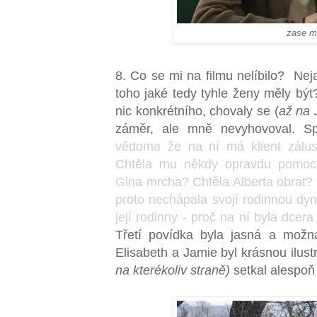
zase m
8. Co se mi na filmu nelíbilo? Nej
toho jaké tedy tyhle ženy měly být
nic konkrétního, chovaly se (
až na
záměr, ale mně nevyhovoval. Sp
vědoma že na ní má klient zálu
Chtěla mu někdy opravdu pomoc
Gina mrcha? Chtěla Alberta obrat? P
proto nechápala svojí rodinnou dy
její rodinny - proč na ní byla dcera
Třetí povídka byla jasná a možn
Elisabeth a Jamie byl krásnou ilust
na kterékoliv straně)
setkal alespoň