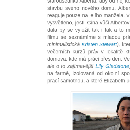
starousedlíka Alberta, aby od něj k
stavbu svého nového domu. Alber
reaguje pouze na jejího manžela. V
vysvětleno, jestli Gina vůči Alberto
dala by se vyložit tak i tak a to
filmu se seznámíme s mladou práv
minimalistická
Kristen Stewart
),
kte
večerních kurzů práv v lokalitě k
domova, kde má práci přes den. Ve
ale o to zajímavější
Lily Gladstone
na farmě, izolovaná od okolní spol
prací samotnou, a které Elizabeth u