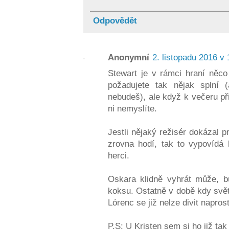
Odpovědět
Anonymní
2. listopadu 2016 v 
Stewart je v rámci hraní něco 
požadujete tak nějak splní 
nebudeš), ale když k večeru př
ni nemyslíte.
Jestli nějaký režisér dokázal pr
zrovna hodí, tak to vypovídá
herci.
Oskara klidně vyhrát může, bu
koksu. Ostatně v době kdy svě
Lórenc se již nelze divit napros
P.S: U Kristen sem si ho již tak