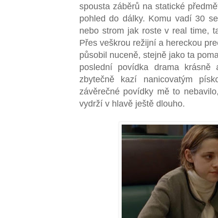
spousta záběrů na statické předmět
pohled do dálky. Komu vadí 30 se
nebo strom jak roste v real time, t
Přes veškrou režijní a hereckou prec
působil nuceně, stejně jako ta poma
poslední povídka drama krásně a
zbytečně kazí nanicovatým písk
závěrečné povídky mě to nebavilo
vydrží v hlavě ještě dlouho.