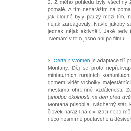
2. Z mého pohledu byly všechny ž
pomalé. A tím nenarážím na poma
jak dlouhé byly pauzy mezi tím, n
nějak zareagovaly. Navíc jakoby se
jednak nějak aktivněji. Jaké tedy 
Nemám v tom jasno ani po filmu.
3.
Certain Women
je adaptace tří 
Montany. Děj se proto nepřekva
miniaturních rurálních komunitách
domem vidět vrcholky majestátníc
městama ohromné vzdálenosti. Z
(
shodou okolností na den před dvě
Montana působila. Nádherný stát, 
člověk narazil na civilizaci nebo měl
něco nesmírně poutavého a děsivé