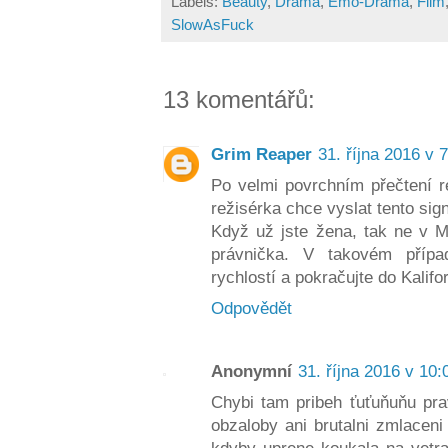
Labels:
Beauty
,
Drama
,
Emo-Drama
,
Film
SlowAsFuck
13 komentářů:
Grim Reaper
31. října 2016 v 
Po velmi povrchním přečtení 
režisérka chce vyslat tento sig
Když už jste žena, tak ne v 
právnička. V takovém přípa
rychlostí a pokračujte do Kalifor
Odpovědět
Anonymní
31. října 2016 v 10:
Chybi tam pribeh ťuťuňuňu pra
obzaloby ani brutalni zmlacen