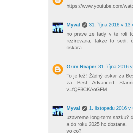
https://www.youtube.com/wa
Myval
31. října 2016 v 13:
no prave ze tady v te roli 
rezirovana, takze to sedi.
oskara.
Grim Reaper
31. října 2016 
To je lež! Žádný oskar za Be
za Best Advanced Staring!
v=fQF8CKAoGFM
Myval
1. listopadu 2016 v
uzavreme long-term sazku? d
a do roku 2025 ho dostane.
vo co?