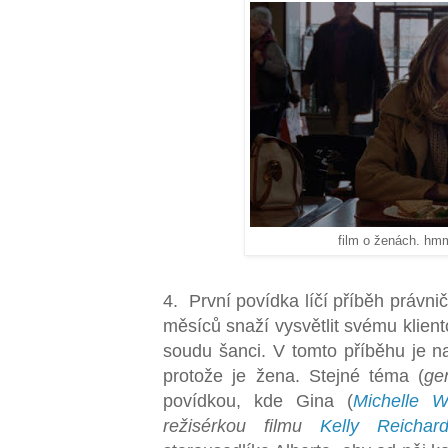
film o ženách. hmm
4. První povídka líčí příběh právn
měsíců snaží vysvětlit svému klien
soudu šanci. V tomto příběhu je na
protože je žena. Stejné téma (
ge
povídkou, kde Gina (
Michelle Wi
režisérkou filmu
Kelly Reichard