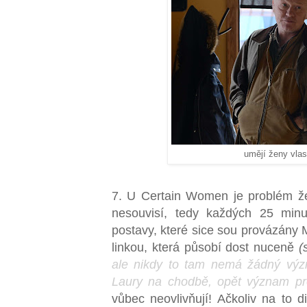
umějí ženy vla
7. U Certain Women je problém že
nesouvisí, tedy každých 25 min
postavy, které sice sou provázány 
linkou, která působí dost nuceně
(
ale nikdy to tam nemá žádný výz
Laury na chodbě, opět význam pro
vůbec neovlivňují! Ačkoliv na to