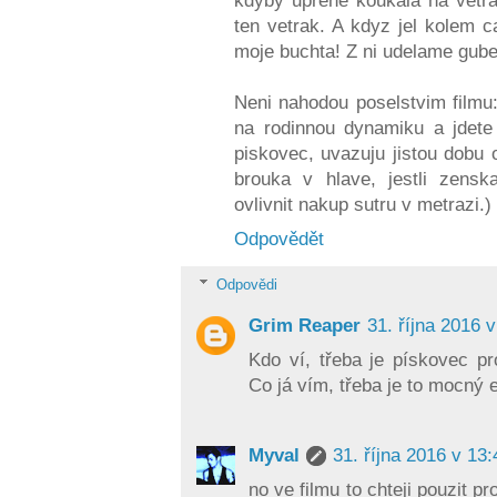
kdyby uprene koukala na vetrak
ten vetrak. A kdyz jel kolem ca
moje buchta! Z ni udelame gube
Neni nahodou poselstvim filmu: 
na rodinnou dynamiku a jdete
piskovec, uvazuju jistou dobu
brouka v hlave, jestli zens
ovlivnit nakup sutru v metrazi.)
Odpovědět
Odpovědi
Grim Reaper
31. října 2016 
Kdo ví, třeba je pískovec pr
Co já vím, třeba je to mocný 
Myval
31. října 2016 v 13:
no ve filmu to chteji pouzit p