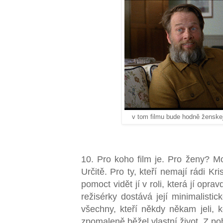
v tom filmu bude hodně ženske
10. Pro koho film je. Pro ženy? M
Určitě. Pro ty, kteří nemají rádi K
pomoct vidět jí v roli, která jí opr
režisérky dostává její minimalisti
všechny, kteří někdy někam jeli,
ko
zpomaleně běžel vlastní život. Z poh