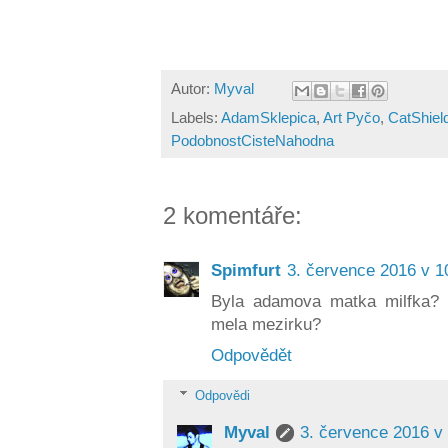
Autor:
Myval
Labels:
AdamSklepica
,
Art Pyčo
,
CatShiel
PodobnostCisteNahodna
2 komentáře:
Spimfurt
3. července 2016 v 1
Byla adamova matka milfka? Jes
mela mezirku?
Odpovědět
Odpovědi
Myval
3. července 2016 v