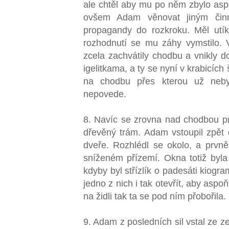
ale chtěl aby mu po něm zbylo asp
ovšem Adam věnovat jiným činn
propagandy do rozkroku. Měl ut
rozhodnutí se mu záhy vymstilo.
zcela zachvátily chodbu a vnikly d
igelitkama, a ty se nyní v krabicích
na chodbu přes kterou už nebyl
nepovede.
8. Navíc se zrovna nad chodbou pro
dřevěný trám. Adam vstoupil zpět
dveře. Rozhlédl se okolo, a prvně
sníženém přízemí. Okna totiž byla
kdyby byl střízlík o padesáti kiogr
jedno z nich i tak otevřít, aby aspo
na židli tak ta se pod ním přobořila.
9. Adam z posledních sil vstal ze z