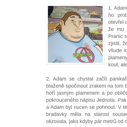
1. Adam
ho prob
otevřel 
že mu n
Pranic s
zjistil,
všude k
plameny
kout, al
2. Adam se chystal začít panikařit
blaženě spočinout zrakem na tom b
hoří jasným plamenem a po obličej
pokrouceného nápisu Jednota. Pak m
a Adam byl nucen se pohnout. V té 
bradavky měla na starost soused
olizovala, jako kdyby pár metrů od n