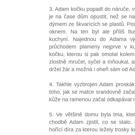
3. Adam kočku popadl do náruče, v
je na čase dům opustit, než se n
dýmem ze škvarících se plastů. Post
oknem. Na ten byl ale příliš tlu
kuchyní. Najednou do Adama vj
průchodem plameny nejprve v k
kočku, kterou si pak omotal kolem
zlostně mručel, syčel a mňoukal, 
držel žár a možná i oheň sám od A
4. Takhle vyzbrojen Adam proskáka
toho, jak se matce srandovně začaly 
kůže na ramenou začal odkapávat 
5. Ve většině domu byla tma, kte
chodbě Adam zjistil, co se stalo.
hořící díra za kterou ležely trosky