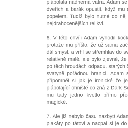
plápolala nádherná vatra. Adam se
dveřích a barák opustit, když mu 
popelem. Tudíž bylo nutné do něj j
nejdrahocenějších relikví.
6. V této chvíli Adam vyhodil ko
protože mu příšlo, že už sama za
dál smysl, a vrhl se střemhlav do 
relativně malé, ale bylo zjevné, že
po těch hroudách odpadu, starých 
svatyně pořádnou hranici. Adam si
připomněl si jak je ironické že j
plápolající ohniště co zná z Dark S
mu tady jedno kvetlo přímo př
magické.
7. Ale již nebylo času nazbyt! Ada
plakáty po tátovi a nacpal si je do