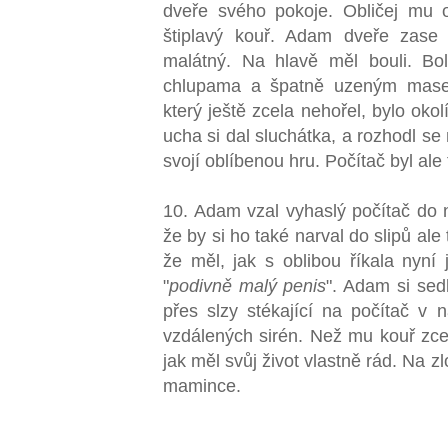
dveře svého pokoje. Obličej mu 
štiplavý kouř. Adam dveře zase 
malátný. Na hlavě měl bouli. Bo
chlupama a špatně uzeným masem
který ještě zcela nehořel, bylo oko
ucha si dal sluchátka, a rozhodl s
svojí oblíbenou hru. Počítač byl al
10. Adam vzal vyhaslý počítač do 
že by si ho také narval do slipů ale 
že měl, jak s oblibou říkala nyní 
"
podivně malý penis
". Adam si sed
přes slzy stékající na počítač v 
vzdálených sirén. Než mu kouř zcel
jak měl svůj život vlastně rád. Na 
mamince.